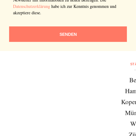
Datenschutzerklärung
habe ich zur Kenntnis genommen und
akzeptiere diese.
SENDEN
ST
Be
Ham
Kope
Mün
W
Zü