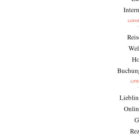
Intern
LUXU
Reis
Wel
Ho
Buchung
LIF
Lieblin
Onlin
G
Rez