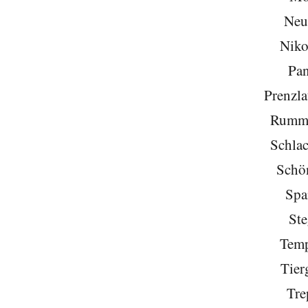
Neu
Niko
Pa
Prenzla
Rumme
Schlac
Schö
Spa
Ste
Temp
Tier
Tre