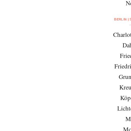
N
BERLIN |
Charlo
Da
Frie
Friedr
Grun
Kreu
Köp
Licht
Mi
Mo