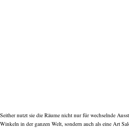
Bitte schicken Sie mir bis zum Widerruf meiner
Einwilligung den Newsletter mit Informationen zu
neuen Beiträgen. Die
Datenschutzerklärung
habe ich
zur Kenntnis genommen und akzeptiere diese.
SENDEN
Seither nutzt sie die Räume nicht nur für wechselnde Ausste
Winkeln in der ganzen Welt, sondern auch als eine Art Sa