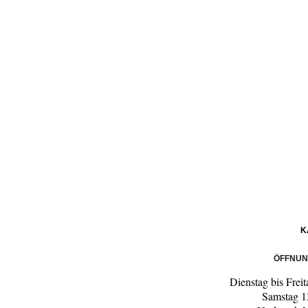
K
ÖFFNUN
Dienstag bis Frei
Samstag 1