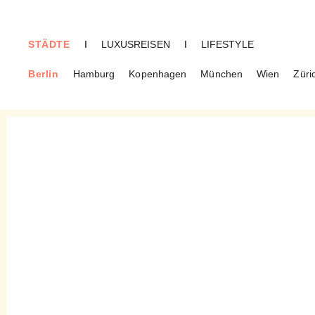
STÄDTE
I
LUXUSREISEN
I
LIFESTYLE
Berlin
Hamburg
Kopenhagen
München
Wien
Züri
BERLIN
Klub Kitchen West – Neuer
Lunch Hot-Spot für den
Ku’Damm