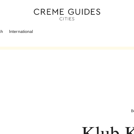
ch
International
B
Klub K