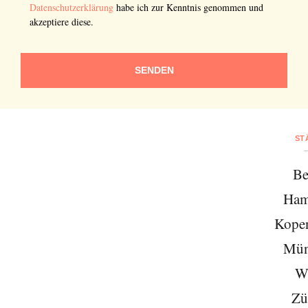
Datenschutzerklärung
habe ich zur Kenntnis genommen und
akzeptiere diese.
SENDEN
ST
Be
Ham
Kope
Mün
W
Zü