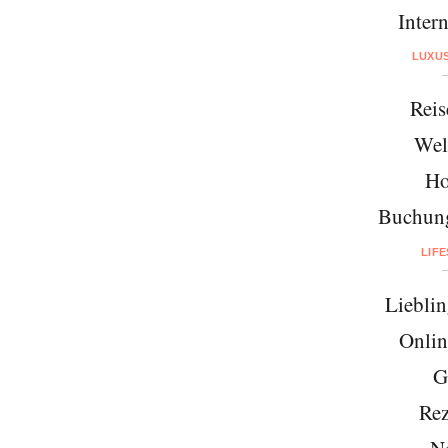
Intern
LUXU
Reis
Wel
Ho
Buchung
LIF
Lieblin
Onlin
G
Rez
N