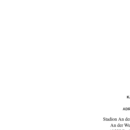
K
ADR
Stadion An der
An der Wu