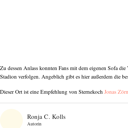
Bitte schicken Sie mir bis zum Widerruf meiner
Einwilligung den Newsletter mit Informationen zu
neuen Beiträgen. Die
Datenschutzerklärung
habe ich
zur Kenntnis genommen und akzeptiere diese.
SENDEN
Zu dessen Anlass konnten Fans mit dem eigenen Sofa die
Stadion verfolgen. Angeblich gibt es hier außerdem die be
Dieser Ort ist eine Empfehlung von Sternekoch
Jonas Zör
Ronja C. Kolls
Autorin