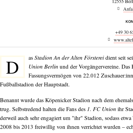
12555 Ber
Anfa
KON
+49 30 6
www.altefo
as
Stadion An der Alten Försterei
dient seit s
D
Union Berlin
und der Vorgängervereine. Das F
Fassungsvermögen von 22.012 Zuschauer:innen,
Fußballstadion der Hauptstadt.
Benannt wurde das Köpenicker Stadion nach dem ehemals 
trug. Selbstredend halten die Fans des
1. FC Union
ihr Sta
derweil auch sehr engagiert um "ihr" Stadion, sodass etwa
2008 bis 2013 freiwillig von ihnen verrichtet wurden – ec