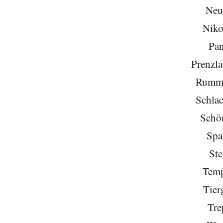
Neu
Niko
Pa
Prenzla
Rumme
Schlac
Schö
Spa
Ste
Temp
Tier
Tre