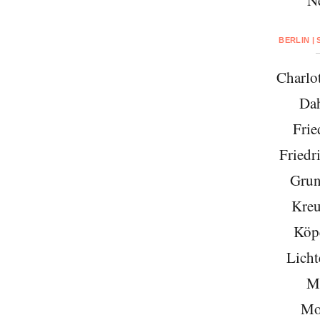
BERLIN |
Charlo
Da
Frie
Friedr
Grun
Kreu
Köp
Licht
Mi
Mo