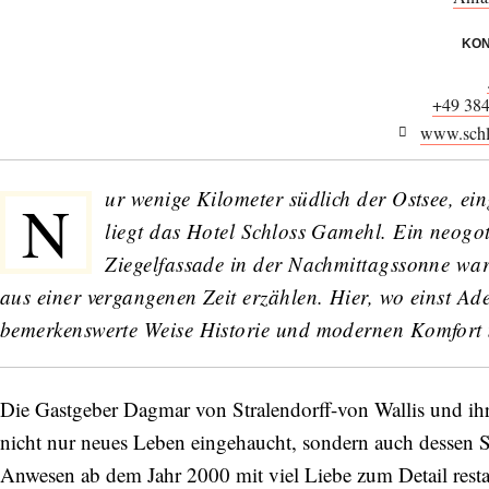
KON
+49 38
www.schl
ur wenige Kilometer südlich der Ostsee, ein
N
liegt das Hotel
Schloss Gamehl
. Ein neogo
Ziegelfassade in der Nachmittagssonne wa
aus einer vergangenen Zeit erzählen. Hier, wo einst Adel
bemerkenswerte Weise Historie und modernen Komfort 
Die Gastgeber Dagmar von Stralendorff-von Wallis und ih
nicht nur neues Leben eingehaucht, sondern auch dessen S
Anwesen ab dem Jahr 2000 mit viel Liebe zum Detail restaur