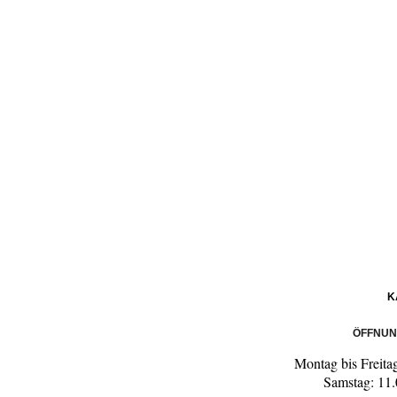
K
ÖFFNUN
Montag bis Freita
Samstag: 11.