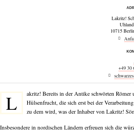
ADR
Lakritz! S
Uhland
10715 Berli
Anfa
KON
+49 30
schwarzes-
akritz! Bereits in der Antike schwörten Röme
L
Hülsenfrucht, die sich erst bei der Verarbeitun
zu dem wird, was der Inhaber von Lakritz! Sö
Insbesondere in nordischen Ländern erfreuen sich die würz