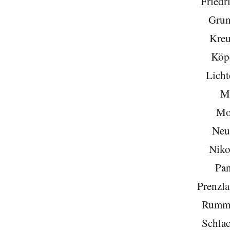
Friedr
Grun
Kreu
Köp
Licht
Mi
Mo
Neu
Niko
Pa
Prenzla
Rumme
Schlac