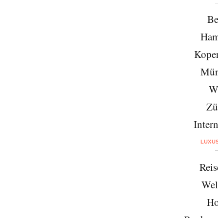
Be
Ham
Kope
Mün
W
Zü
Intern
LUXU
Reis
Wel
Ho