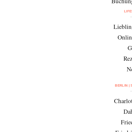
Buchung
LIF
Lieblin
Onlin
G
Rez
N
BERLIN |
Charlo
Da
Frie