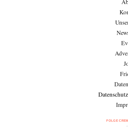
Ab
Kon
Unse
News
Ev
Adver
J
Fri
Daten
Datenschutz
Impr
FOLGE CREM