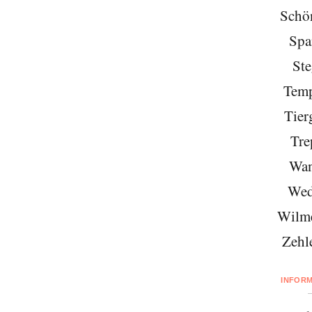
Schö
Spa
Ste
Temp
Tier
Tre
Wan
Wed
Wilme
Zehl
INFOR