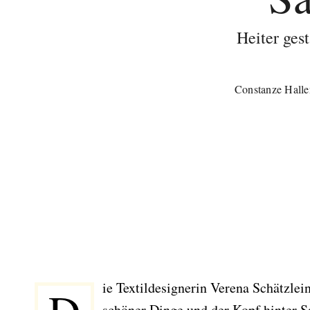
Heiter gest
Constanze Halle
ie Textildesignerin Verena Schätzlei
schöner Dinge und der Kopf hinter Sa