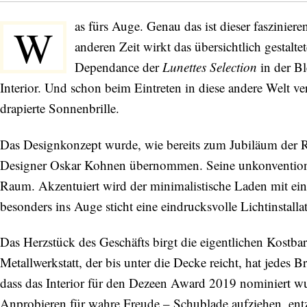
as fürs Auge. Genau das ist dieser faszinie
W
anderen Zeit wirkt das übersichtlich gestaltet
Dependance der
Lunettes Selection
in der Bl
Interior. Und schon beim Eintreten in diese andere Welt v
drapierte Sonnenbrille.
Das Designkonzept wurde, wie bereits zum Jubiläum der R
Designer Oskar Kohnen übernommen. Seine unkonventionel
Raum. Akzentuiert wird der minimalistische Laden mit ein
besonders ins Auge sticht eine eindrucksvolle Lichtinstal
Das Herzstück des Geschäfts birgt die eigentlichen Kostba
Metallwerkstatt, der bis unter die Decke reicht, hat jedes B
dass das Interior für den Dezeen Award 2019 nominiert 
Anprobieren für wahre Freude – Schublade aufziehen, entz