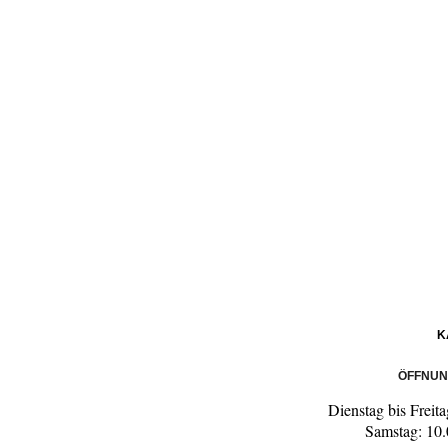
K
ÖFFNUN
Dienstag bis Freit
Samstag: 10.