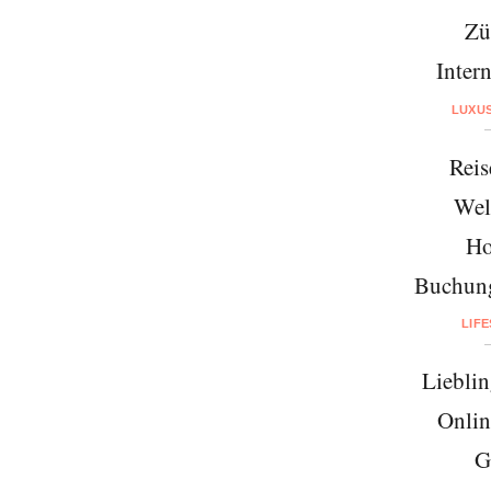
Zü
Intern
LUXU
Reis
Wel
Ho
Buchung
LIF
Lieblin
Onlin
G