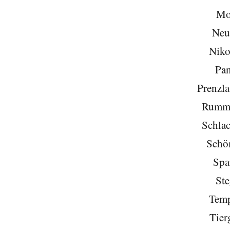
Mo
Neu
Niko
Pa
Prenzla
Rumme
Schlac
Schö
Spa
Ste
Temp
Tier