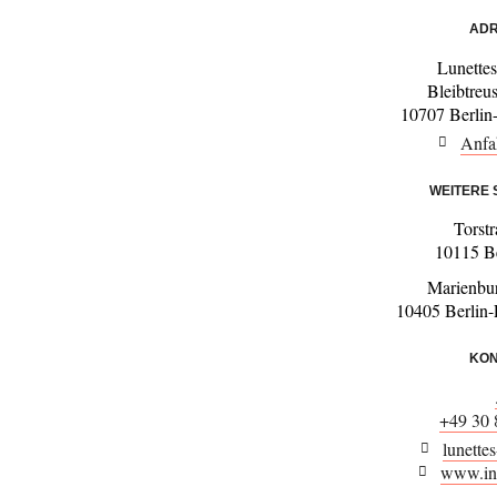
ADR
Lunettes
Bleibtreu
10707 Berlin
Anfa
WEITERE
Torst
10115 Be
Marienbur
10405 Berlin-
KON
+49 30 
lunettes
www.in