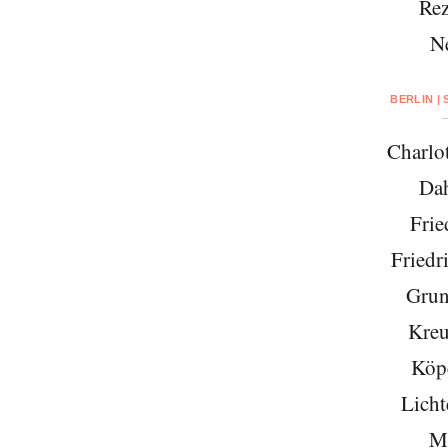
Rez
N
BERLIN |
Charlo
Da
Frie
Friedr
Grun
Kreu
Köp
Licht
Mi