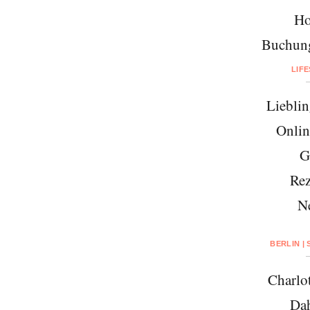
Ho
Buchung
LIF
Lieblin
Onlin
G
Rez
N
BERLIN |
Charlo
Da