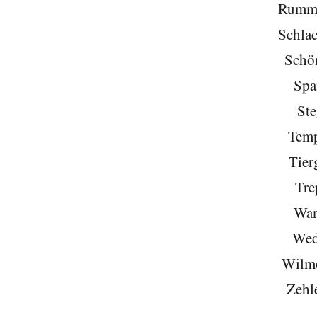
Rumme
Schlac
Schö
Spa
Ste
Temp
Tier
Tre
Wan
Wed
Wilme
Zehl