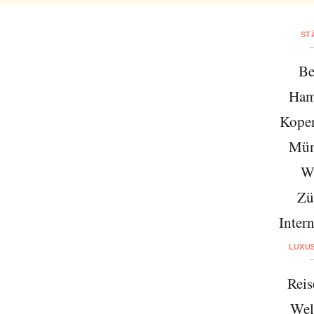
ST
Be
Ham
Kope
Mün
W
Zü
Intern
LUXU
Reis
Wel