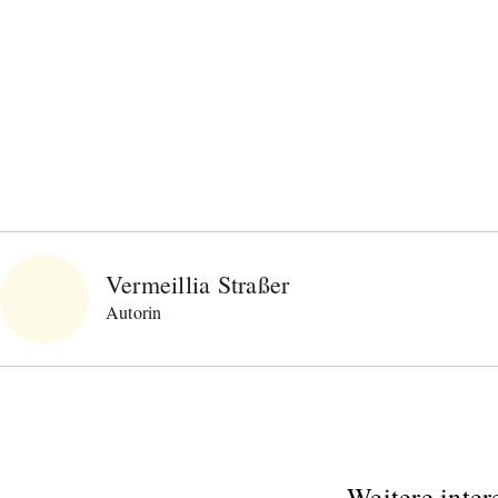
Einwilligung den Newsletter mit Informationen zu
neuen Beiträgen. Die
Datenschutzerklärung
habe ich
zur Kenntnis genommen und akzeptiere diese.
SENDEN
Vermeillia Straßer
Autorin
Weitere inter