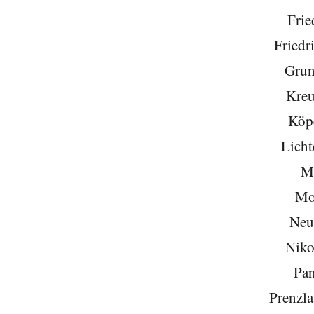
Frie
Friedr
Grun
Kreu
Köp
Licht
Mi
Mo
Neu
Niko
Pa
Prenzla