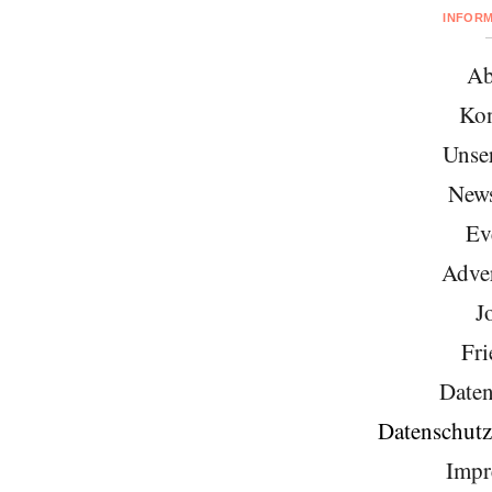
INFOR
Ab
Kon
Unse
News
Ev
Adver
J
Fri
Daten
Datenschutz
Impr