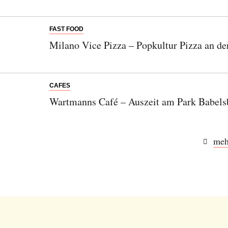
FAST FOOD
Milano Vice Pizza – Popkultur Pizza an de
CAFES
Wartmanns Café – Auszeit am Park Babels
meh