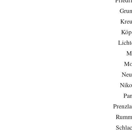
Friedr
Grun
Kreu
Köp
Licht
Mi
Mo
Neu
Niko
Pa
Prenzla
Rumme
Schlac