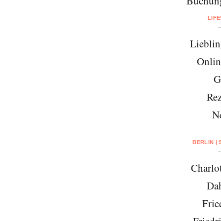
Buchung
LIF
Lieblin
Onlin
G
Rez
N
BERLIN |
Charlo
Da
Frie