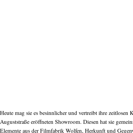
Entdecken Sie jede Woche neue schöne
Orte, handverlesene Geheimtipps und
einzigartige Reisen.
Bitte schicken Sie mir bis zum Widerruf meiner
Einwilligung den Newsletter mit Informationen zu
neuen Beiträgen. Die
Datenschutzerklärung
habe ich
zur Kenntnis genommen und akzeptiere diese.
SENDEN
Heute mag sie es besinnlicher und vertreibt ihre zeitlosen 
Auguststraße eröffneten Showroom. Diesen hat sie gemeinsa
Elemente aus der Filmfabrik Wolfen, Herkunft und Gegenw