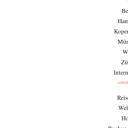
Be
Ham
Kope
Mün
W
Zü
Intern
LUXU
Reis
Wel
Ho