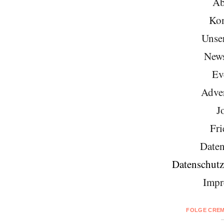
Ab
Kon
Unse
News
Ev
Adver
J
Fri
Daten
Datenschutz
Impr
FOLGE CREM