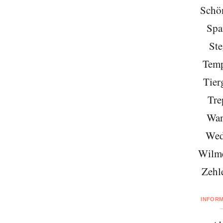
Schö
Spa
Ste
Temp
Tier
Tre
Wan
Wed
Wilme
Zehl
INFOR