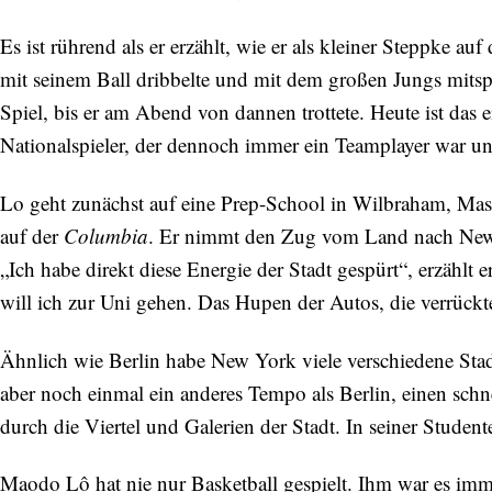
Abonnieren Sie unseren Newsletter
Es ist rührend als er erzählt, wie er als kleiner Steppke a
Entdecken Sie jede Woche neue schöne
mit seinem Ball dribbelte und mit dem großen Jungs mitspi
Orte, handverlesene Geheimtipps und
Spiel, bis er am Abend von dannen trottete. Heute ist das 
einzigartige Reisen.
Nationalspieler, der dennoch immer ein Teamplayer war und
Lo geht zunächst auf eine Prep-School in Wilbraham, Mass
auf der
Columbia
. Er nimmt den Zug vom Land nach New Y
Bitte schicken Sie mir bis zum Widerruf meiner
„Ich habe direkt diese Energie der Stadt gespürt“, erzählt 
Einwilligung den Newsletter mit Informationen zu
neuen Beiträgen. Die
Datenschutzerklärung
habe ich
will ich zur Uni gehen. Das Hupen der Autos, die verrück
zur Kenntnis genommen und akzeptiere diese.
Ähnlich wie Berlin habe New York viele verschiedene Stadtv
SENDEN
aber noch einmal ein anderes Tempo als Berlin, einen schnell
durch die Viertel und Galerien der Stadt. In seiner Stude
Maodo Lô hat nie nur Basketball gespielt. Ihm war es imme