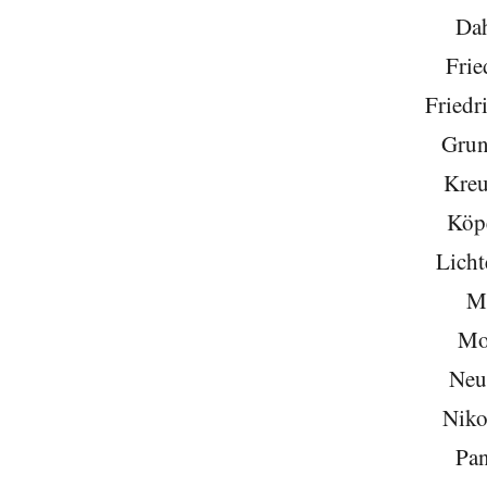
Da
Frie
Friedr
Grun
Kreu
Köp
Licht
Mi
Mo
Neu
Niko
Pa