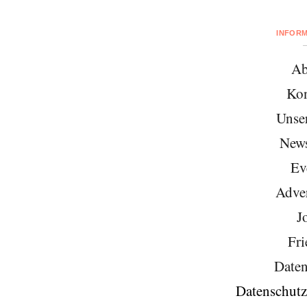
INFOR
Ab
Kon
Unse
News
Ev
Adver
J
Fri
Daten
Datenschutz