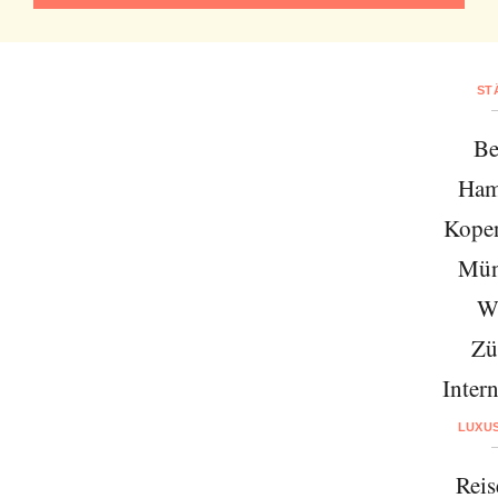
ST
Be
Ham
Kope
Mün
W
Zü
Intern
LUXU
Reis