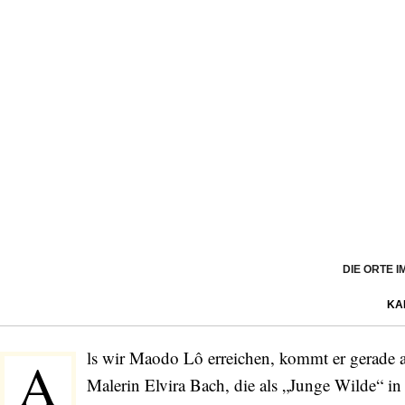
DIE ORTE 
KA
ls wir Maodo Lô erreichen, kommt er gerade au
A
Malerin Elvira Bach, die als „Junge Wilde“ i