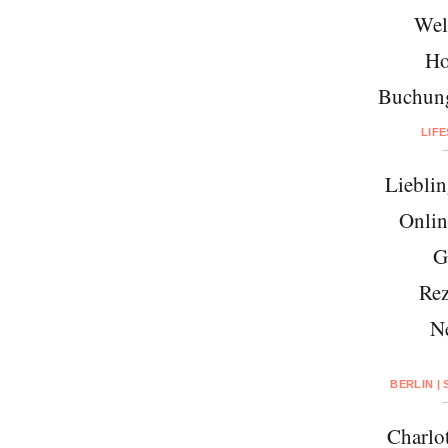
Wel
Ho
Buchung
LIF
Lieblin
Onlin
G
Rez
N
BERLIN |
Charlo