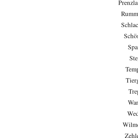
Prenzla
Rumme
Schlac
Schö
Spa
Ste
Temp
Tier
Tre
Wan
Wed
Wilme
Zehl