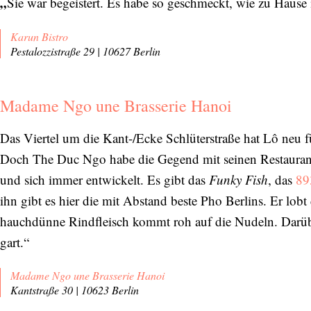
„
Sie war begeistert. Es habe so geschmeckt, wie zu Hause 
Karun Bistro
Pestalozzistraße 29 | 10627 Berlin
Madame Ngo une Brasserie Hanoi
Das Viertel um die Kant-/Ecke Schlüterstraße hat Lô neu für
Doch The Duc Ngo habe die Gegend mit seinen Restaurants w
und sich immer entwickelt. Es gibt das
Funky Fish
, das
89
ihn gibt es hier die mit Abstand beste Pho Berlins. Er lobt
hauchdünne Rindfleisch kommt roh auf die Nudeln. Darüber
gart.“
Madame Ngo une Brasserie Hanoi
Kantstraße 30 | 10623 Berlin