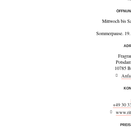
ÖFFNUN
Mittwoch bis S
Sommerpause. 19. 
ADR
Fragra
Potsdam
10785 Be
Anfa
KON
+49 30 3
www.rit
PREI