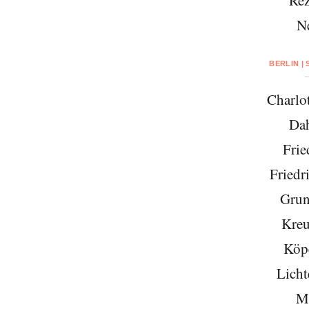
Rez
N
BERLIN |
Charlo
Da
Frie
Friedr
Grun
Kreu
Köp
Licht
Mi