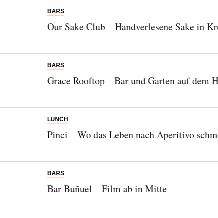
BARS
Our Sake Club – Handverlesene Sake in K
BARS
Grace Rooftop – Bar und Garten auf dem 
LUNCH
Pinci – Wo das Leben nach Aperitivo schm
Abonnieren Sie unseren Newsletter
Entdecken Sie jede Woche neue schöne
BARS
Orte, handverlesene Geheimtipps und
Bar Buñuel – Film ab in Mitte
einzigartige Reisen.