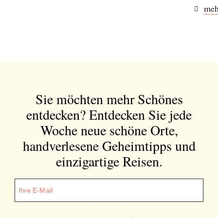
meh
Bitte schicken Sie mir bis zum Widerruf meiner
Einwilligung den Newsletter mit Informationen zu
neuen Beiträgen. Die
Datenschutzerklärung
habe ich
zur Kenntnis genommen und akzeptiere diese.
SENDEN
Sie möchten mehr Schönes
entdecken?
Entdecken Sie jede
Woche neue schöne Orte,
handverlesene Geheimtipps und
einzigartige Reisen.