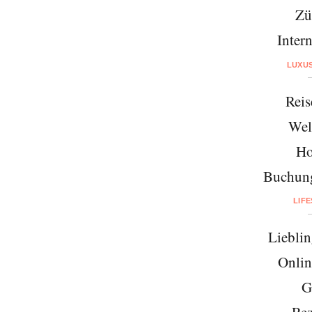
Zü
Intern
LUXU
Reis
Wel
Ho
Buchung
LIF
Lieblin
Onlin
G