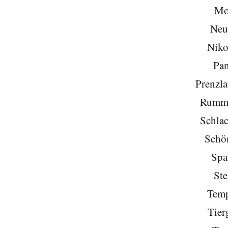
Mo
Neu
Niko
Pa
Prenzla
Rumme
Schlac
Schö
Spa
Ste
Temp
Tier