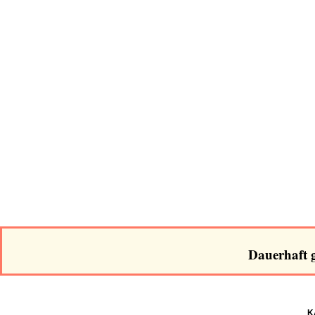
Dauerhaft g
K