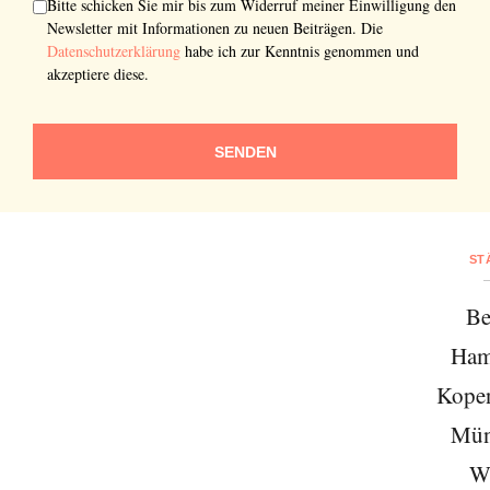
Bitte schicken Sie mir bis zum Widerruf meiner Einwilligung den
Newsletter mit Informationen zu neuen Beiträgen. Die
Datenschutzerklärung
habe ich zur Kenntnis genommen und
akzeptiere diese.
SENDEN
ST
Be
Ham
Kope
Mün
W