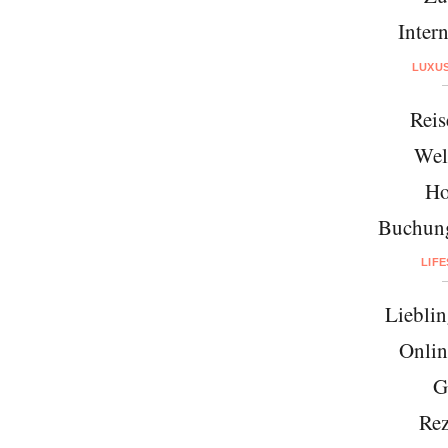
Intern
LUXU
Reis
Wel
Ho
Buchung
LIF
Lieblin
Onlin
G
Rez