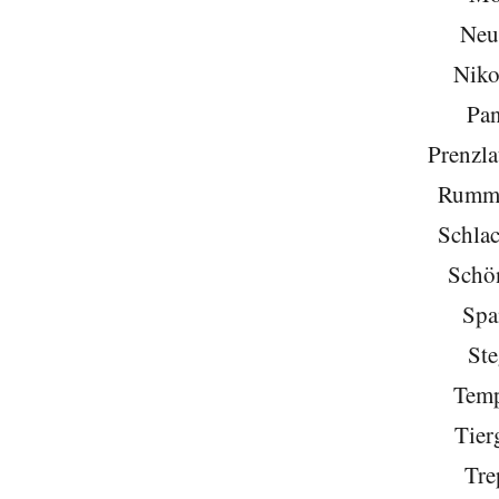
Neu
Niko
Pa
Prenzla
Rumme
Schlac
Schö
Spa
Ste
Temp
Tier
Tre