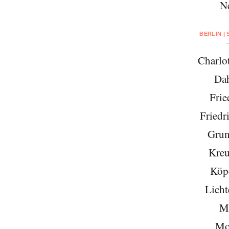
N
BERLIN |
Charlo
Da
Frie
Friedr
Grun
Kreu
Köp
Licht
Mi
Mo