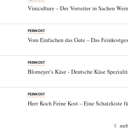
Viniculture – Der Vorreiter in Sachen Wei
FEINKOST
Vom Einfachen das Gute – Das Feinkostgesc
FEINKOST
Blomeyer's Käse - Deutsche Käse Spezialit
Abonnieren Sie unseren Newsletter
FEINKOST
Entdecken Sie jede Woche neue schöne
Herr Koch Feine Kost – Eine Schatzkiste f
Orte, handverlesene Geheimtipps und
einzigartige Reisen.
meh