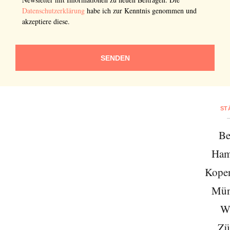
Datenschutzerklärung
habe ich zur Kenntnis genommen und
akzeptiere diese.
SENDEN
ST
Be
Ham
Kope
Mün
W
Zü