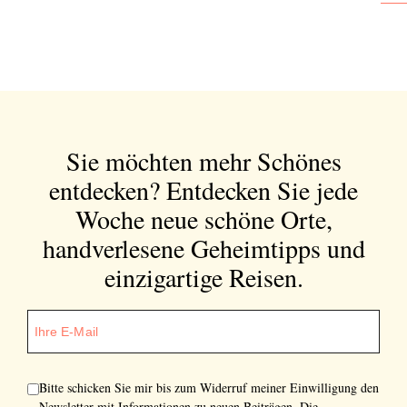
Bitte schicken Sie mir bis zum Widerruf meiner
Einwilligung den Newsletter mit Informationen zu
neuen Beiträgen. Die
Datenschutzerklärung
habe ich
zur Kenntnis genommen und akzeptiere diese.
Sie möchten mehr Schönes
SENDEN
entdecken?
Entdecken Sie jede
Woche neue schöne Orte,
handverlesene Geheimtipps und
einzigartige Reisen.
Bitte schicken Sie mir bis zum Widerruf meiner Einwilligung den
Newsletter mit Informationen zu neuen Beiträgen. Die