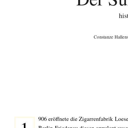
his
Constanze Hallen
906 eröffnete die Zigarrenfabrik Loe
Berlin-Friedenau diesen oppulent ausg