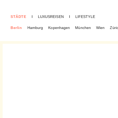
STÄDTE
I
LUXUSREISEN
I
LIFESTYLE
Berlin
Hamburg
Kopenhagen
München
Wien
Züri
BERLIN
Der Süßkramdealer –
historisches Kleinod