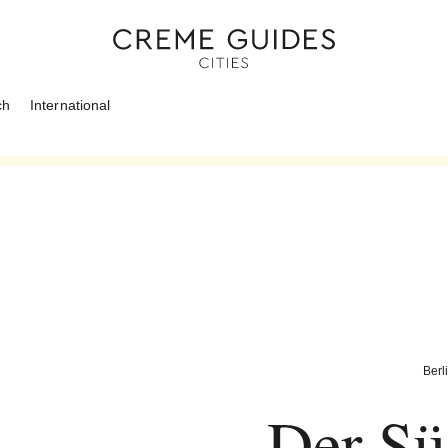
ch
International
Berl
Der Sü