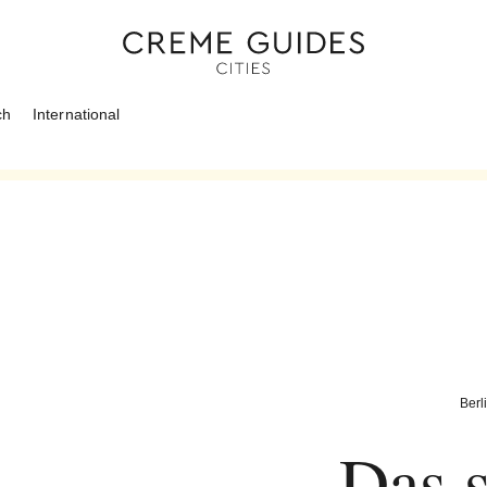
ch
International
Berl
Das 