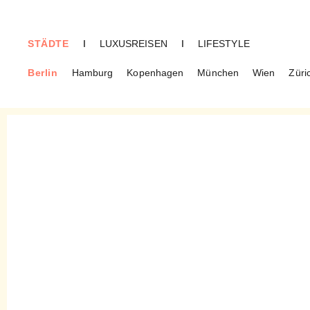
STÄDTE
I
LUXUSREISEN
I
LIFESTYLE
Berlin
Hamburg
Kopenhagen
München
Wien
Züri
BERLIN
Das süße Leben – Mehr als
ein Schokoladenladen