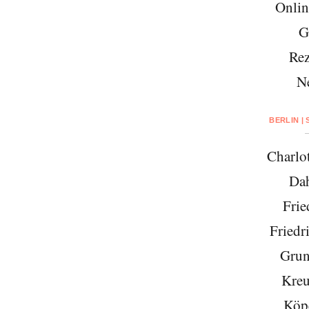
Onlin
G
Rez
N
BERLIN |
Charlo
Da
Frie
Friedr
Grun
Kreu
Köp