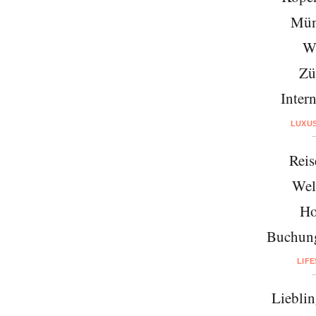
Mün
W
Zü
Intern
LUXU
Reis
Wel
Ho
Buchung
LIF
Lieblin