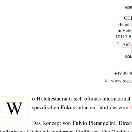
ADR
CH
Behren
im Hote
10117 Be
Anfa
KON
+49 30 
www.roccof
o Hotelrestaurants sich oftmals internationa
W
spezifischen Fokus anbieten, fährt das zum
Das Konzept von Fulvio Pierangelini, Direct
italienische Küche mit modernen Einflüssen. Die Qualität