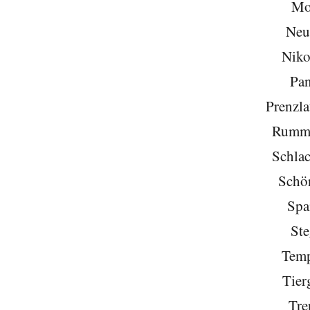
Mo
Neu
Niko
Pa
Prenzla
Rumme
Schlac
Schö
Spa
Ste
Temp
Tier
Tre