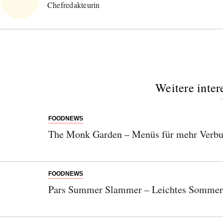
Chefredakteurin
Abonnieren Sie unseren Newsletter
Entdecken Sie jede Woche neue schöne
Orte, handverlesene Geheimtipps und
Weitere inter
einzigartige Reisen.
FOODNEWS
The Monk Garden – Menüs für mehr Verbu
Bitte schicken Sie mir bis zum Widerruf meiner
Einwilligung den Newsletter mit Informationen zu
neuen Beiträgen. Die
Datenschutzerklärung
habe ich
FOODNEWS
zur Kenntnis genommen und akzeptiere diese.
Pars Summer Slammer – Leichtes Sommer
SENDEN