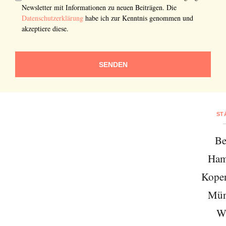
Newsletter mit Informationen zu neuen Beiträgen. Die
Datenschutzerklärung
habe ich zur Kenntnis genommen und
akzeptiere diese.
SENDEN
ST
Be
Ham
Kope
Mün
W