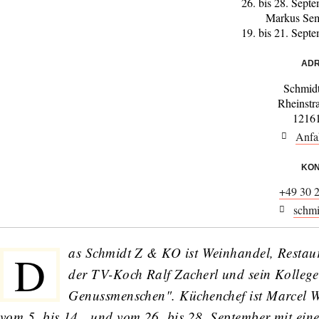
26. bis 28. Sept
Markus Se
19. bis 21. Sept
ADR
Schmid
Rheinstr
12161
Anfa
KON
+49 30 
schmi
as Schmidt Z & KO ist Weinhandel, Restaur
D
der TV-Koch Ralf Zacherl und sein Kollege
Genussmenschen". Küchenchef ist Marcel W
vom 5. bis 14. und vom 26. bis 28. September mit ei