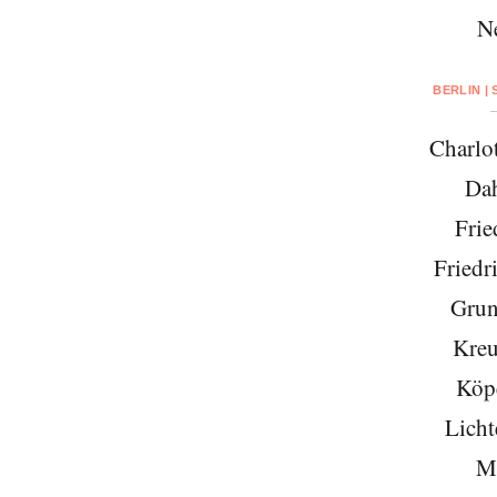
N
BERLIN |
Charlo
Da
Frie
Friedr
Grun
Kreu
Köp
Licht
Mi