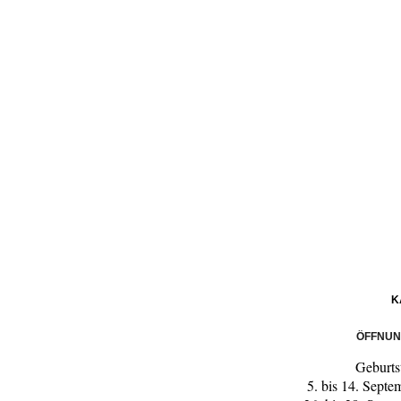
K
ÖFFNUN
Geburt
5. bis 14. Sept