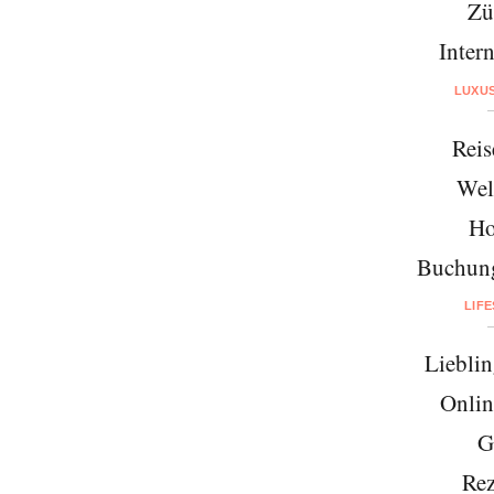
Zü
Intern
LUXU
Reis
Wel
Ho
Buchung
LIF
Lieblin
Onlin
G
Rez