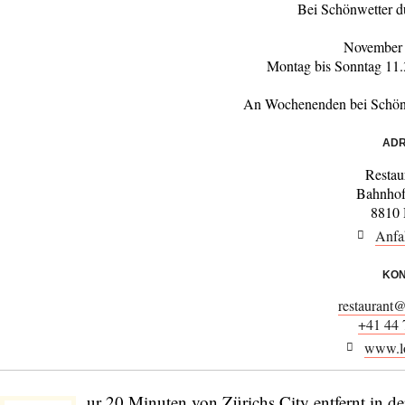
Bei Schönwetter d
November 
Montag bis Sonntag 11
An Wochenenden bei Schönw
ADR
Restau
Bahnhof
8810
Anfa
KON
restaurant
+41 44 
www.lo
ur 20 Minuten von Zürichs City entfernt in d