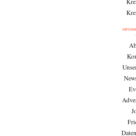
Kre
Kre
INFOR
Ab
Kon
Unse
News
Ev
Adver
J
Fri
Daten