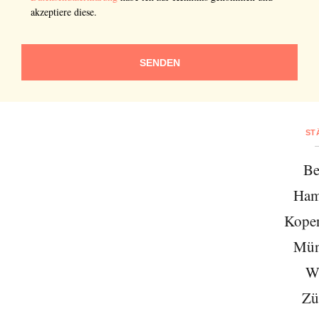
akzeptiere diese.
SENDEN
ST
Be
Ham
Kope
Mün
W
Zü