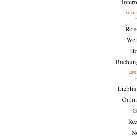
Intern
LUXU
Reis
Wel
Ho
Buchung
LIF
Lieblin
Onlin
G
Rez
N