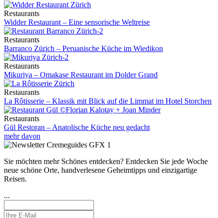
Restaurants
Widder Restaurant – Eine sensorische Weltreise
Restaurants
Barranco Zürich – Peruanische Küche im Wiedikon
Restaurants
Mikuriya – Omakase Restaurant im Dolder Grand
Restaurants
La Rôtisserie – Klassik mit Blick auf die Limmat im Hotel Storchen
Restaurants
Gül Restoran – Anatolische Küche neu gedacht
mehr davon
Sie möchten mehr Schönes entdecken?
Entdecken Sie jede Woche
neue schöne Orte, handverlesene Geheimtipps und einzigartige
Reisen.
...