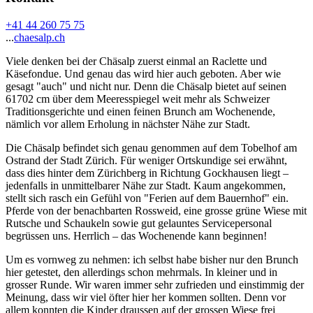
+41 44 260 75 75
...
chaesalp.ch
Viele denken bei der Chäsalp zuerst einmal an Raclette und
Käsefondue. Und genau das wird hier auch geboten. Aber wie
gesagt "auch" und nicht nur. Denn die Chäsalp bietet auf seinen
61702 cm über dem Meeresspiegel weit mehr als Schweizer
Traditionsgerichte und einen feinen Brunch am Wochenende,
nämlich vor allem Erholung in nächster Nähe zur Stadt.
Die Chäsalp befindet sich genau genommen auf dem Tobelhof am
Ostrand der Stadt Zürich. Für weniger Ortskundige sei erwähnt,
dass dies hinter dem Zürichberg in Richtung Gockhausen liegt –
jedenfalls in unmittelbarer Nähe zur Stadt. Kaum angekommen,
stellt sich rasch ein Gefühl von "Ferien auf dem Bauernhof" ein.
Pferde von der benachbarten Rossweid, eine grosse grüne Wiese mit
Rutsche und Schaukeln sowie gut gelauntes Servicepersonal
begrüssen uns. Herrlich – das Wochenende kann beginnen!
Um es vornweg zu nehmen: ich selbst habe bisher nur den Brunch
hier getestet, den allerdings schon mehrmals. In kleiner und in
grosser Runde. Wir waren immer sehr zufrieden und einstimmig der
Meinung, dass wir viel öfter hier her kommen sollten. Denn vor
allem konnten die Kinder draussen auf der grossen Wiese frei