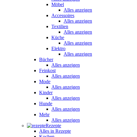
Möbel
Alles anzeigen
Accessoires
Alles anzeigen
Textilien
Alles anzeigen
Küche
Alles anzeigen
Elektro
Alles anzeigen
Bücher
Alles anzeigen
Feinkost
Alles anzeigen
Mode
Alles anzeigen
Kinder
Alles anzeigen
Hunde
Alles anzeigen
Mehr
Alles anzeigen
Rezepte
Alles in Rezepte
Kochen