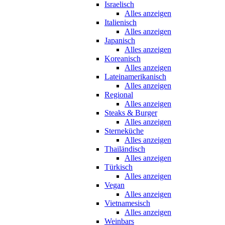
Israelisch
Alles anzeigen
Italienisch
Alles anzeigen
Japanisch
Alles anzeigen
Koreanisch
Alles anzeigen
Lateinamerikanisch
Alles anzeigen
Regional
Alles anzeigen
Steaks & Burger
Alles anzeigen
Sterneküche
Alles anzeigen
Thailändisch
Alles anzeigen
Türkisch
Alles anzeigen
Vegan
Alles anzeigen
Vietnamesisch
Alles anzeigen
Weinbars