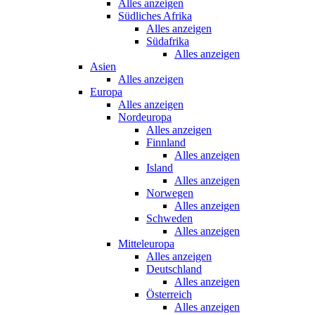
Alles anzeigen
Südliches Afrika
Alles anzeigen
Südafrika
Alles anzeigen
Asien
Alles anzeigen
Europa
Alles anzeigen
Nordeuropa
Alles anzeigen
Finnland
Alles anzeigen
Island
Alles anzeigen
Norwegen
Alles anzeigen
Schweden
Alles anzeigen
Mitteleuropa
Alles anzeigen
Deutschland
Alles anzeigen
Österreich
Alles anzeigen