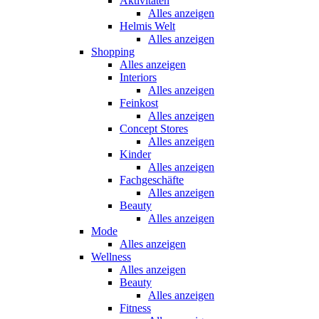
Aktivitäten
Alles anzeigen
Helmis Welt
Alles anzeigen
Shopping
Alles anzeigen
Interiors
Alles anzeigen
Feinkost
Alles anzeigen
Concept Stores
Alles anzeigen
Kinder
Alles anzeigen
Fachgeschäfte
Alles anzeigen
Beauty
Alles anzeigen
Mode
Alles anzeigen
Wellness
Alles anzeigen
Beauty
Alles anzeigen
Fitness