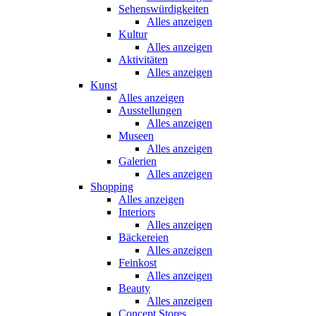
Sehenswürdigkeiten
Alles anzeigen
Kultur
Alles anzeigen
Aktivitäten
Alles anzeigen
Kunst
Alles anzeigen
Ausstellungen
Alles anzeigen
Museen
Alles anzeigen
Galerien
Alles anzeigen
Shopping
Alles anzeigen
Interiors
Alles anzeigen
Bäckereien
Alles anzeigen
Feinkost
Alles anzeigen
Beauty
Alles anzeigen
Concept Stores