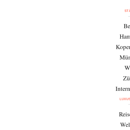
ST
Be
Ham
Kope
Mün
W
Zü
Intern
LUXU
Reis
Wel