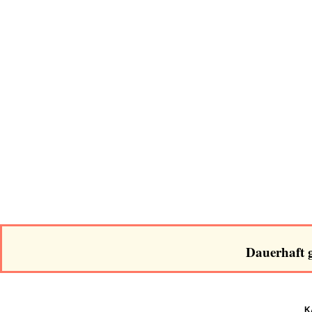
Dauerhaft g
K