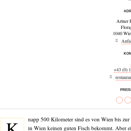
ADR
Artner 
Flora
1040 Wie
Anfa
KON
+43 (0) 
restauran
PREI
napp 500 Kilometer sind es von Wien bis zur 
K
in Wien keinen guten Fisch bekommt. Aber ein