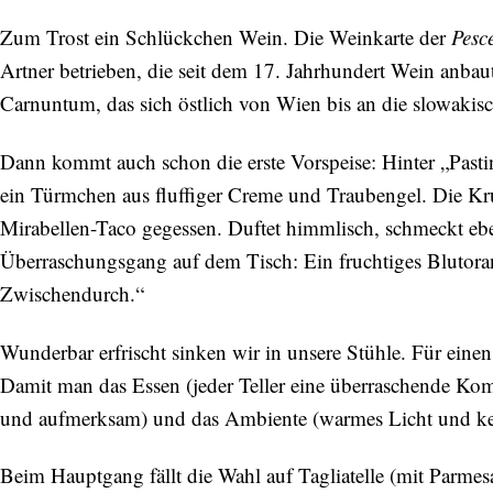
Zum Trost ein Schlückchen Wein. Die Weinkarte der
Pesc
Artner betrieben, die seit dem 17. Jahrhundert Wein anbau
Carnuntum, das sich östlich von Wien bis an die slowakisc
Dann kommt auch schon die erste Vorspeise: Hinter „Past
ein Türmchen aus fluffiger Creme und Traubengel. Die Kru
Mirabellen-Taco gegessen. Duftet himmlisch, schmeckt ebe
Überraschungsgang auf dem Tisch: Ein fruchtiges Blutoran
Zwischendurch.“
Wunderbar erfrischt sinken wir in unsere Stühle. Für eine
Damit man das Essen (jeder Teller eine überraschende Ko
und aufmerksam) und das Ambiente (warmes Licht und kein
Beim Hauptgang fällt die Wahl auf Tagliatelle (mit Parmes