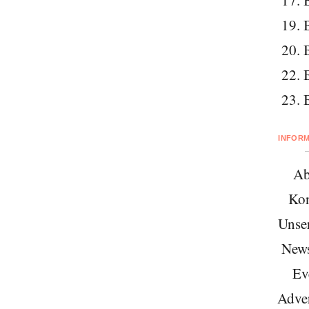
17. 
19. 
20. 
22. 
23. 
INFOR
Ab
Kon
Unse
News
Ev
Adver