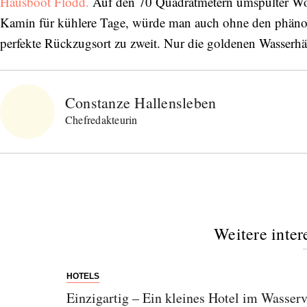
Hausboot Flodd.
Auf den 70 Quadratmetern umspülter Woh
Kamin für kühlere Tage, würde man auch ohne den phänom
perfekte Rückzugsort zu zweit. Nur die goldenen Wasserh
Bitte schicken Sie mir bis zum Widerruf meiner
Einwilligung den Newsletter mit Informationen zu
neuen Beiträgen. Die
Datenschutzerklärung
habe ich
zur Kenntnis genommen und akzeptiere diese.
Constanze Hallensleben
Chefredakteurin
SENDEN
Weitere inter
HOTELS
Einzigartig – Ein kleines Hotel im Wasser