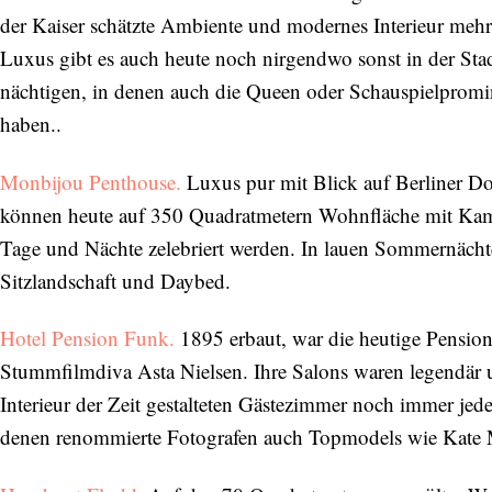
der Kaiser schätzte Ambiente und modernes Interieur mehr 
Luxus gibt es auch heute noch nirgendwo sonst in der Stad
nächtigen, in denen auch die Queen oder Schauspielprom
haben..
Monbijou Penthouse.
Luxus pur mit Blick auf Berliner D
können heute auf 350 Quadratmetern Wohnfläche mit Kam
Tage und Nächte zelebriert werden. In lauen Sommernächte
Sitzlandschaft und Daybed.
Hotel Pension Funk.
1895 erbaut, war die heutige Pensi
Abonnieren Sie unseren Newsletter
Stummfilmdiva Asta Nielsen. Ihre Salons waren legendär u
Entdecken Sie jede Woche neue schöne
Interieur der Zeit gestalteten Gästezimmer noch immer jed
Orte, handverlesene Geheimtipps und
denen renommierte Fotografen auch Topmodels wie Kate Mos
einzigartige Reisen.