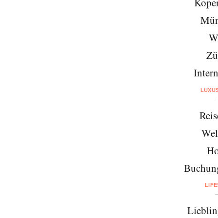
Kope
Mün
W
Zü
Intern
LUXU
Reis
Wel
Ho
Buchung
LIF
Lieblin