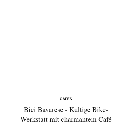
Bitte schicken Sie mir bis zum Widerruf meiner
Einwilligung den Newsletter mit Informationen zu
neuen Beiträgen. Die
Datenschutzerklärung
habe ich
zur Kenntnis genommen und akzeptiere diese.
SENDEN
CAFES
Bici Bavarese - Kultige Bike-
Werkstatt mit charmantem Café