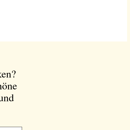
ken?
höne
 und