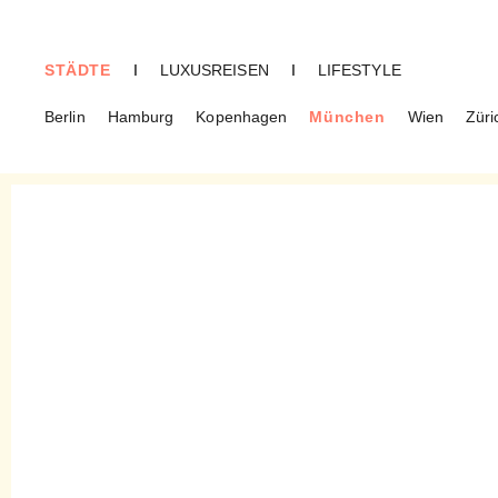
STÄDTE
I
LUXUSREISEN
I
LIFESTYLE
Berlin
Hamburg
Kopenhagen
München
Wien
Züri
MÜNCHEN
Soda. München – Magazine
und Bücher