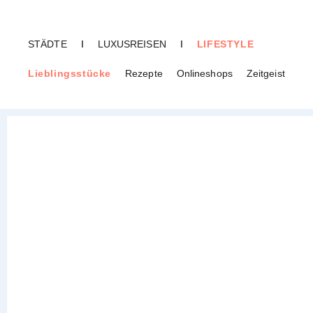
STÄDTE
I
LUXUSREISEN
I
LIFESTYLE
Lieblingsstücke
Rezepte
Onlineshops
Zeitgeist
CREME GUIDES
Karte