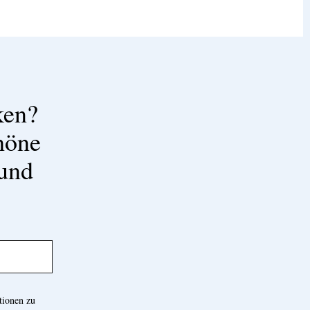
ken?
höne
 und
tionen zu