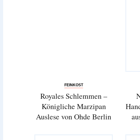
FEINKOST
Royales Schlemmen –
N
Königliche Marzipan
Hand
Auslese von Ohde Berlin
au