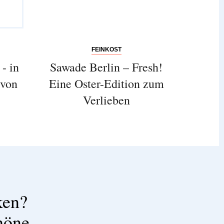
FEINKOST
- in
Sawade Berlin – Fresh!
 von
Eine Oster-Edition zum
Verlieben
ken?
höne