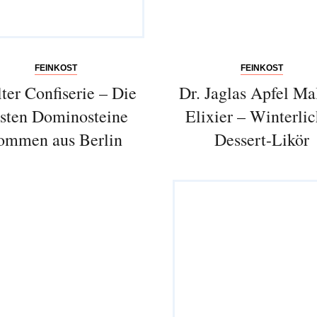
Entdecken Sie jede Woche neue schöne
Orte, handverlesene Geheimtipps und
einzigartige Reisen.
FEINKOST
FEINKOST
ter Confiserie – Die
Dr. Jaglas Apfel Ma
sten Dominosteine
Elixier – Winterlic
ommen aus Berlin
Dessert-Likör
Bitte schicken Sie mir bis zum Widerruf meiner
Einwilligung den Newsletter mit Informationen zu
neuen Beiträgen. Die
Datenschutzerklärung
habe ich
zur Kenntnis genommen und akzeptiere diese.
SENDEN