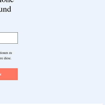
 und
tionen zu
re diese.
N