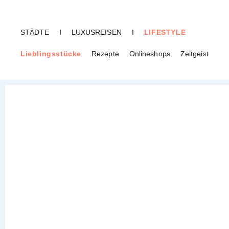
STÄDTE
I
LUXUSREISEN
I
LIFESTYLE
Lieblingsstücke
Rezepte
Onlineshops
Zeitgeist
CREME GUIDES
Karte