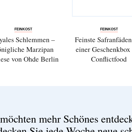
FEINKOST
FEINKOST
yales Schlemmen –
Feinste Safranfäden 
nigliche Marzipan
einer Geschenkbox
ese von Ohde Berlin
Conflictfood
 möchten mehr Schönes entdec
decken Sie jede Woche neue sc