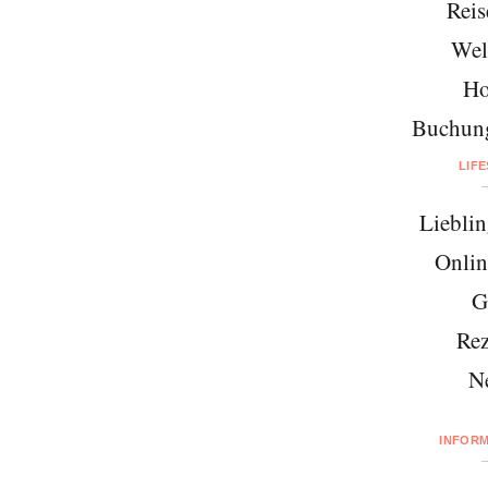
Reis
Wel
Ho
Buchung
LIF
Lieblin
Onlin
G
Rez
N
INFOR