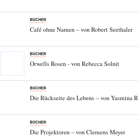
Entdecken Sie jede Woche neue schöne
Orte, handverlesene Geheimtipps und
einzigartige Reisen.
BÜCHER
Café ohne Namen – von Robert Seethaler
Bitte schicken Sie mir bis zum Widerruf meiner
BÜCHER
Einwilligung den Newsletter mit Informationen zu
Orwells Rosen - von Rebecca Solnit
neuen Beiträgen. Die
Datenschutzerklärung
habe ich
zur Kenntnis genommen und akzeptiere diese.
BÜCHER
SENDEN
Die Rückseite des Lebens – von Yasmina 
BÜCHER
Die Projektoren – von Clemens Meyer