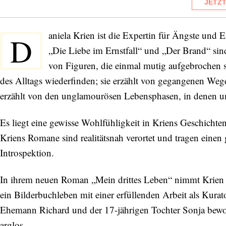
JETZ
aniela Krien ist die Expertin für Ängste und 
D
„Die Liebe im Ernstfall“ und „Der Brand“ sind
von Figuren, die einmal mutig aufgebrochen
des Alltags wiederfinden; sie erzählt von gegangenen W
erzählt von den unglamourösen Lebensphasen, in denen
Es liegt eine gewisse Wohlfühligkeit in Kriens Geschichten
Kriens Romane sind realitätsnah verortet und tragen einen 
Introspektion.
In ihrem neuen Roman „Mein drittes Leben“ nimmt Krien wi
ein Bilderbuchleben mit einer erfüllenden Arbeit als Kura
Ehemann Richard und der 17-jährigen Tochter Sonja bewohnt
arglos.