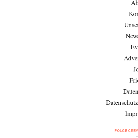
Ab
Kon
Unse
News
Ev
Adver
J
Fri
Daten
Datenschutz
Impr
FOLGE CREM