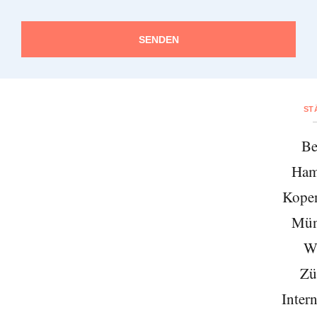
SENDEN
ST
Be
Ham
Kope
Mün
W
Zü
Intern