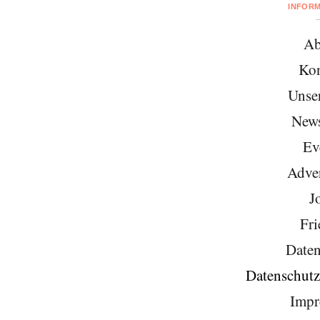
INFOR
Ab
Kon
Unse
News
Ev
Adver
J
Fri
Daten
Datenschutz
Impr