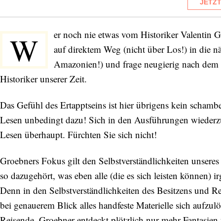
JETZ
er noch nie etwas vom Historiker Valentin Gr
W
auf direktem Weg (nicht über Los!) in die 
Amazonien!) und frage neugierig nach dem u
Historiker unserer Zeit.
Das Gefühl des Ertapptseins ist hier übrigens kein scham
Lesen unbedingt dazu! Sich in den Ausführungen wiederz
Lesen überhaupt. Fürchten Sie sich nicht!
Groebners Fokus gilt den Selbstverständlichkeiten unser
so dazugehört, was eben alle (die es sich leisten können)
Denn in den Selbstverständlichkeiten des Besitzens und Rei
bei genauerem Blick alles handfeste Materielle sich aufzu
Reisende, Groebner entdeckt plötzlich nur mehr Fantasien