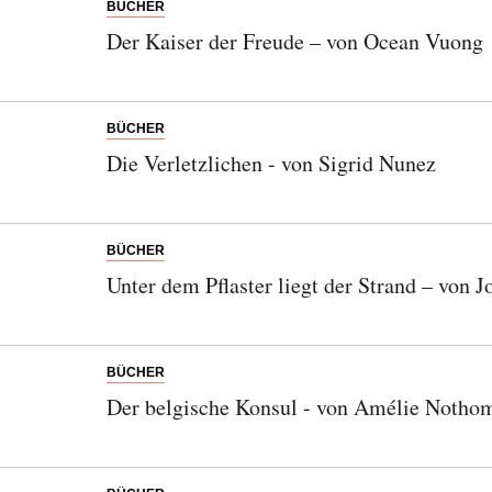
Abonnieren Sie unseren Newsletter
BÜCHER
Der Kaiser der Freude – von Ocean Vuong
Entdecken Sie jede Woche neue schöne
Orte, handverlesene Geheimtipps und
einzigartige Reisen.
BÜCHER
Die Verletzlichen - von Sigrid Nunez
Bitte schicken Sie mir bis zum Widerruf meiner
Einwilligung den Newsletter mit Informationen zu
BÜCHER
neuen Beiträgen. Die
Datenschutzerklärung
habe ich
Unter dem Pflaster liegt der Strand – von 
zur Kenntnis genommen und akzeptiere diese.
SENDEN
BÜCHER
Der belgische Konsul - von Amélie Notho