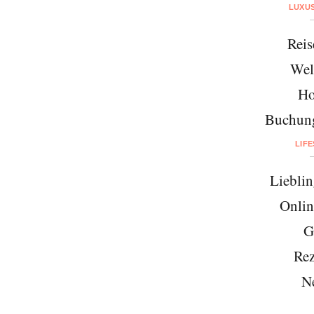
LUXU
Reis
Wel
Ho
Buchung
LIF
Lieblin
Onlin
G
Rez
N