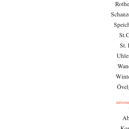
Roth
Schanze
Speich
St.
St. 
Uhle
Wan
Wint
Övel
INFOR
Ab
Kon