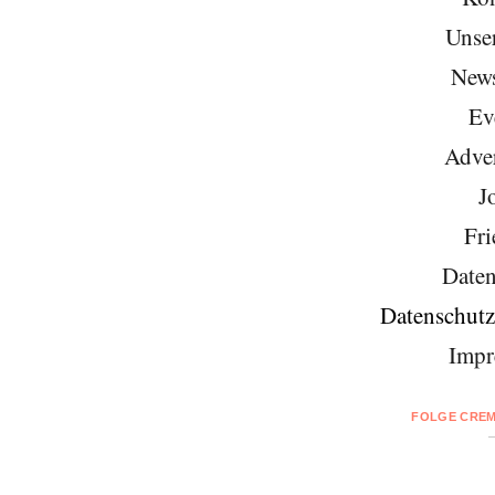
Unse
News
Ev
Adver
J
Fri
Daten
Datenschutz
Impr
FOLGE CREM