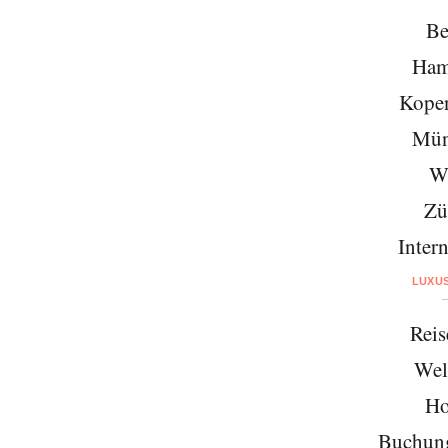
Be
Ham
Kope
Mün
W
Zü
Intern
LUXU
Reis
Wel
Ho
Buchung