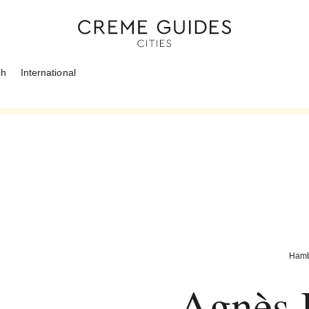
ch
International
Hamb
Agnès H