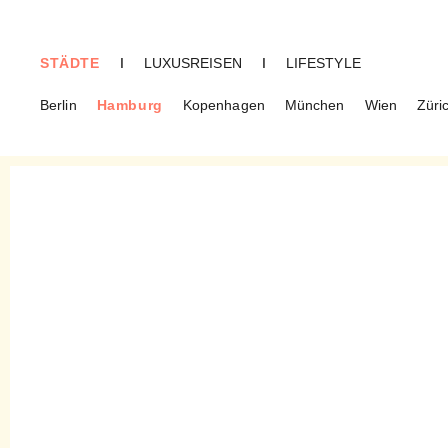
STÄDTE
I
LUXUSREISEN
I
LIFESTYLE
Berlin
Hamburg
Kopenhagen
München
Wien
Züri
HAMBURG
Agnès Holtz Facials – Ein
Garant für schöne Haut