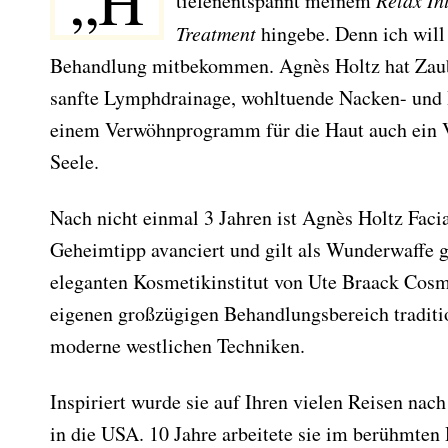
„H
tiefenentspannt meinem
Relax In
Treatment
hingebe. Denn ich will
Behandlung mitbekommen. Agnès Holtz hat Zau
sanfte Lymphdrainage, wohltuende Nacken- un
einem Verwöhnprogramm für die Haut auch ein
Seele.
Nach nicht einmal 3 Jahren ist Agnès Holtz Fac
Geheimtipp avanciert und gilt als Wunderwaffe g
eleganten Kosmetikinstitut von Ute Braack Cosme
eigenen großzügigen Behandlungsbereich traditio
moderne westlichen Techniken.
Inspiriert wurde sie auf Ihren vielen Reisen nac
in die USA. 10 Jahre arbeitete sie im berühmte