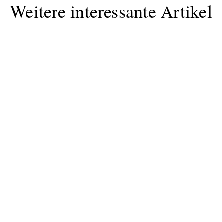
Weitere interessante Artikel
Bitte schicken Sie mir bis zum Widerruf meiner
Einwilligung den Newsletter mit Informationen zu
neuen Beiträgen. Die
Datenschutzerklärung
habe ich
zur Kenntnis genommen und akzeptiere diese.
SENDEN