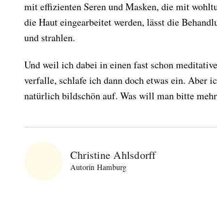
mit effizienten Seren und Masken, die mit wohl
die Haut eingearbeitet werden, lässt die Behand
und strahlen.
Und weil ich dabei in einen fast schon meditat
verfalle, schlafe ich dann doch etwas ein. Aber i
natürlich bildschön auf. Was will man bitte meh
Abonnieren Sie
unseren Newsletter
Christine Ahlsdorff
Autorin Hamburg
Entdecken Sie jede Woche neue schöne
Orte, handverlesene Geheimtipps und
einzigartige Reisen.