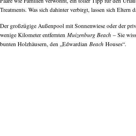
Paare wie Familien verwöhnt, ein toller Tipp für den Urlau
Treatments. Was sich dahinter verbirgt, lassen sich Eltern 
Der großzügige Außenpool mit Sonnenwiese oder der priva
wenige Kilometer entfernten
Muizenburg Beach
– Sie wiss
bunten Holzhäusern, den „Edwardian
Beach
Houses“.