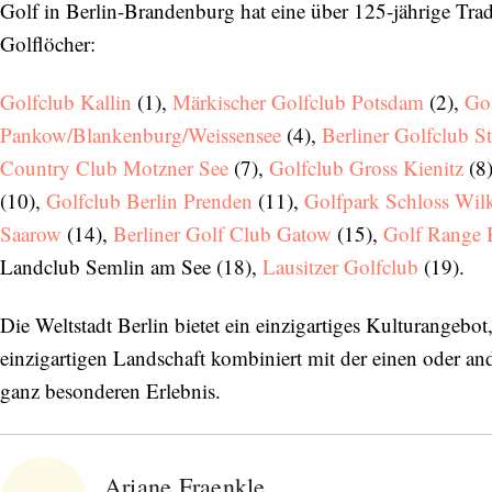
Golf in Berlin-Brandenburg hat eine über 125-jährige Tra
Golflöcher:
Golfclub Kallin
(1),
Märkischer Golfclub Potsdam
(2),
Go
Pankow/Blankenburg/Weissensee
(4),
Berliner Golfclub S
Country Club Motzner See
(7),
Golfclub Gross Kienitz
(8)
(10),
Golfclub Berlin Prenden
(11),
Golfpark Schloss Wil
Saarow
(14),
Berliner Golf Club Gatow
(15),
Golf Range 
Landclub Semlin am See (18),
Lausitzer Golfclub
(19).
Die Weltstadt Berlin bietet ein einzigartiges Kulturangeb
einzigartigen Landschaft kombiniert mit der einen oder a
ganz besonderen Erlebnis.
Ariane Fraenkle