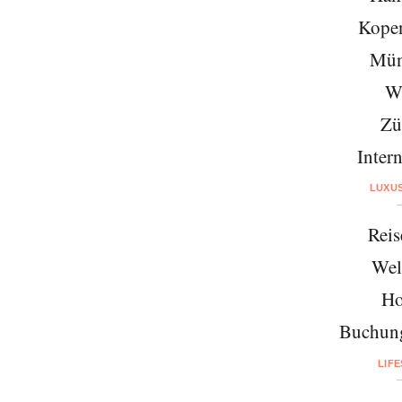
Kope
Mün
W
Zü
Intern
LUXU
Reis
Wel
Ho
Buchung
LIF