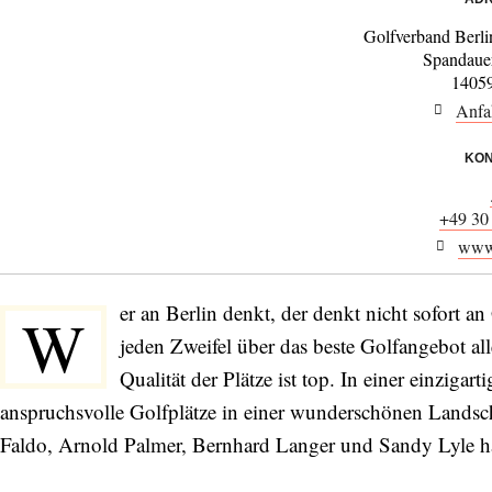
Golfverband Berli
Spandau
14059
Anfa
KON
+49 30
www
er an Berlin denkt, der denkt nicht sofort a
W
jeden Zweifel über das beste Golfangebot all
Qualität der Plätze ist top. In einer einzigart
anspruchsvolle Golfplätze in einer wunderschönen Landscha
Faldo, Arnold Palmer, Bernhard Langer und Sandy Lyle hab