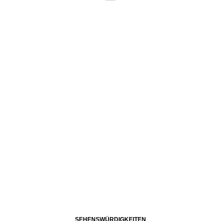
Abonnieren Sie
unseren Newsletter
Entdecken Sie jede Woche neue schöne
Orte, handverlesene Geheimtipps und
einzigartige Reisen.
SEHENSWÜRDIGKEITEN