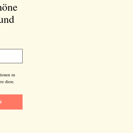
höne
 und
tionen zu
re diese.
N