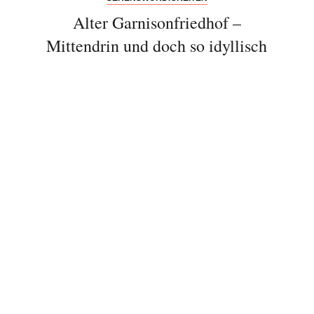
Alter Garnisonfriedhof –
Mittendrin und doch so idyllisch
Bitte schicken Sie mir bis zum Widerruf meiner
Einwilligung den Newsletter mit Informationen zu
neuen Beiträgen. Die
Datenschutzerklärung
habe ich
zur Kenntnis genommen und akzeptiere diese.
SENDEN