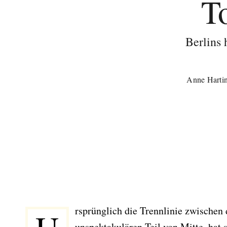
T
Berlins 
Anne Harti
rsprünglich die Trennlinie zwische
unspektakulären Teil von Mitte, hat s