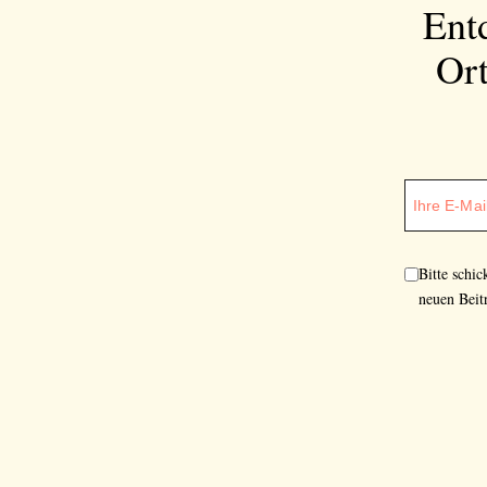
Ent
Ort
Bitte schi
neuen Beit