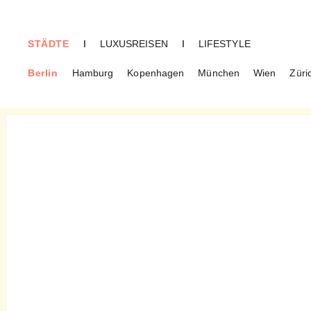
STÄDTE
I
LUXUSREISEN
I
LIFESTYLE
Berlin
Hamburg
Kopenhagen
München
Wien
Züri
BERLIN
Torstraße – Berlins hippste
Straße in Mitte