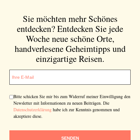
Bitte schicken Sie mir bis zum Widerruf meiner
Einwilligung den Newsletter mit Informationen zu
neuen Beiträgen. Die
Datenschutzerklärung
habe ich
Sie möchten mehr Schönes
zur Kenntnis genommen und akzeptiere diese.
entdecken?
Entdecken Sie jede
Woche neue schöne Orte,
SENDEN
handverlesene Geheimtipps und
einzigartige Reisen.
Bitte schicken Sie mir bis zum Widerruf meiner Einwilligung den
Newsletter mit Informationen zu neuen Beiträgen. Die
Datenschutzerklärung
habe ich zur Kenntnis genommen und
akzeptiere diese.
SENDEN