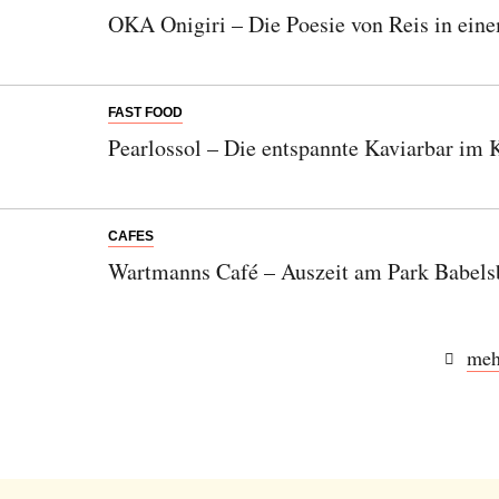
OKA Onigiri – Die Poesie von Reis in ein
FAST FOOD
Pearlossol – Die entspannte Kaviarbar i
CAFES
Wartmanns Café – Auszeit am Park Babels
Abonnieren Sie unseren Newsletter
Entdecken Sie jede Woche neue schöne
Orte, handverlesene Geheimtipps und
meh
einzigartige Reisen.