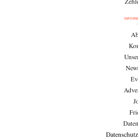
Zehl
INFOR
Ab
Kon
Unse
News
Ev
Adver
J
Fri
Daten
Datenschutz