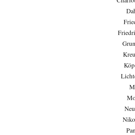
Da
Frie
Friedr
Grun
Kreu
Köp
Licht
Mi
Mo
Neu
Niko
Pa