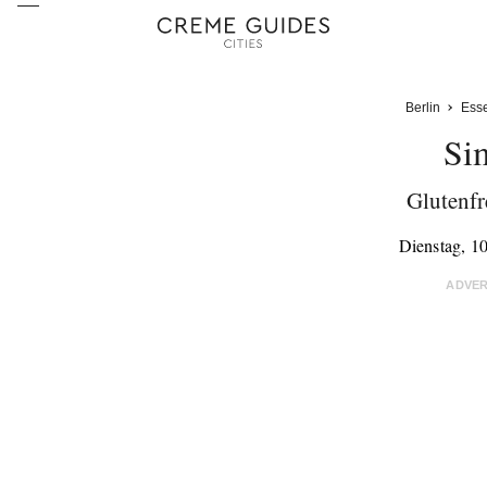
Berlin
Ess
Si
Glutenfr
Dienstag, 1
ADVE