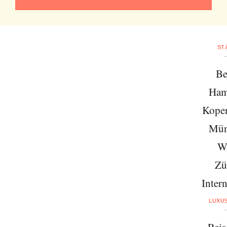
ST
Be
Ham
Kope
Mün
W
Zü
Intern
LUXU