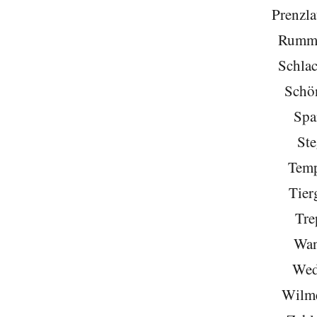
Prenzla
Rumme
Schlac
Schö
Spa
Ste
Temp
Tier
Tre
Wan
Wed
Wilme