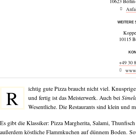
10623 Berlin
Anfa
WEITERE
Koppe
10115 Be
KON
+49 30 
www.
ichtig gute Pizza braucht nicht viel. Knuspri
R
und fertig ist das Meisterwerk. Auch bei
Simel
Wesentliche. Die Restaurants sind klein und m
Es gibt die Klassiker: Pizza Margherita, Salami, Thunfisc
außerdem köstliche Flammkuchen auf dünnem Boden. Sow