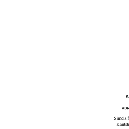
K
ADR
Simela f
Kantst