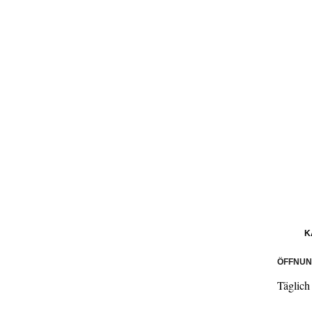
K
ÖFFNUN
Täglich