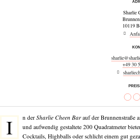
ADR
Sharlie
Brunnen
10119 Be
Anfa
KON
sharlie@sharli
+49 30 
sharliec
PREI
n der
Sharlie Cheen Bar
auf der Brunnenstraße am
I
und aufwendig gestaltete 200 Quadratmeter bieten
Cocktails, Highballs oder schlicht einem gut gez