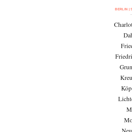
BERLIN |
Charlo
Da
Frie
Friedr
Grun
Kreu
Köp
Licht
Mi
Mo
Neu