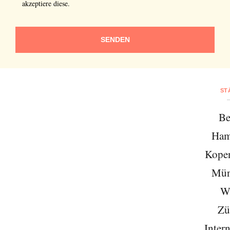
akzeptiere diese.
SENDEN
ST
Be
Ham
Kope
Mün
W
Zü
Intern