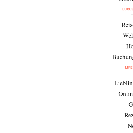
LUXU
Reis
Wel
Ho
Buchung
LIF
Lieblin
Onlin
G
Rez
N