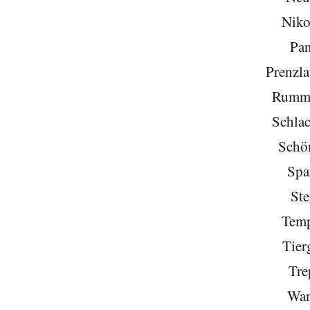
Niko
Pa
Prenzla
Rumme
Schlac
Schö
Spa
Ste
Temp
Tier
Tre
Wan