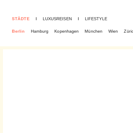
STÄDTE
I
LUXUSREISEN
I
LIFESTYLE
Berlin
Hamburg
Kopenhagen
München
Wien
Züri
BERLIN
Rykestraße – Von der Knaak
bis zur Danziger flanieren