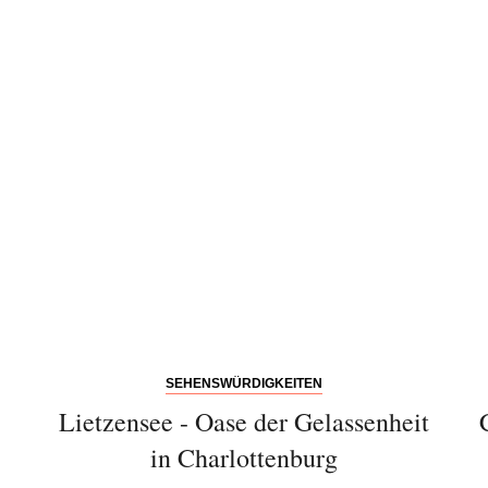
Bitte schicken Sie mir bis zum Widerruf meiner
Einwilligung den Newsletter mit Informationen zu
neuen Beiträgen. Die
Datenschutzerklärung
habe ich
zur Kenntnis genommen und akzeptiere diese.
SENDEN
SEHENSWÜRDIGKEITEN
Lietzensee - Oase der Gelassenheit
in Charlottenburg