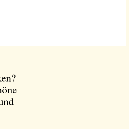
ken?
höne
 und