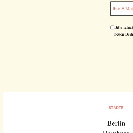
Bitte schi
neuen Beit
STÄDTE
Berlin
Hamburg