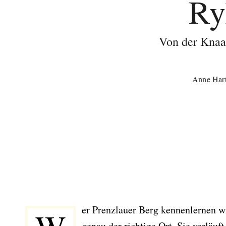
Ry
Von der Knaak
Anne Har
er Prenzlauer Berg kennenlernen wil
genau der richtige Ort. Sie verläuft