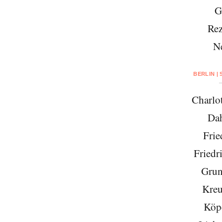
G
Rez
N
BERLIN |
Charlo
Da
Frie
Friedr
Grun
Kreu
Köp