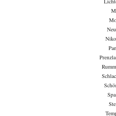
Licht
Mi
Mo
Neu
Niko
Pa
Prenzla
Rumme
Schlac
Schö
Spa
Ste
Temp