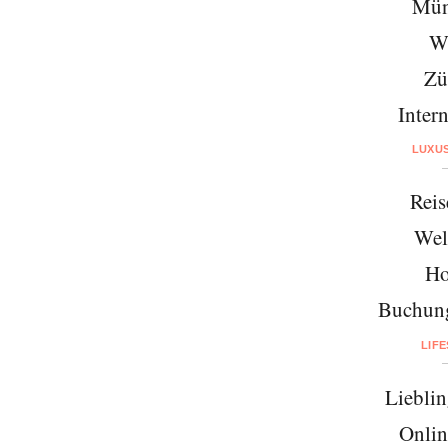
Mün
W
Zü
Intern
LUXU
Reis
Wel
Ho
Buchung
LIF
Lieblin
Onlin