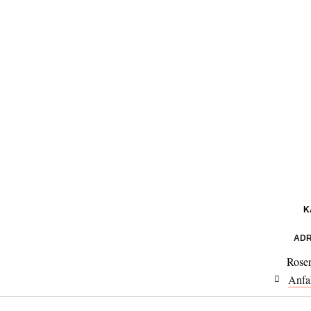
K
ADR
Rose
Anfa