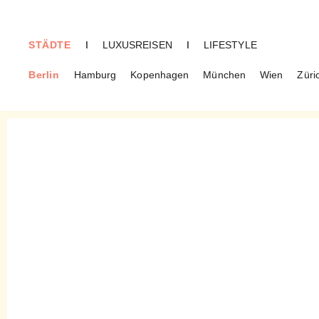
STÄDTE
I
LUXUSREISEN
I
LIFESTYLE
Berlin
Hamburg
Kopenhagen
München
Wien
Züri
BERLIN
Toki The White Rabbit – Wo
man weiß wie der Hase läuft