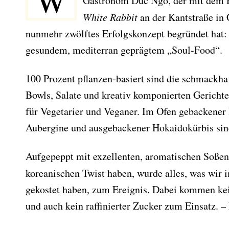
W
Gastronom Duc Ngo, der mit dem 
White Rabbit
an der Kantstraße in 
nunmehr zwölftes Erfolgskonzept begründet hat: 
gesundem, mediterran geprägtem „Soul-Food“.
100 Prozent pflanzen-basiert sind die schmackh
Bowls, Salate und kreativ komponierten Gerichte
für Vegetarier und Veganer. Im Ofen gebackene
Aubergine und ausgebackener Hokaidokürbis sin
Aufgepeppt mit exzellenten, aromatischen Soßen
koreanischen Twist haben, wurde alles, was wir
gekostet haben, zum Ereignis. Dabei kommen kei
und auch kein raffinierter Zucker zum Einsatz. –