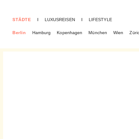
STÄDTE
I
LUXUSREISEN
I
LIFESTYLE
Berlin
Hamburg
Kopenhagen
München
Wien
Züri
BERLIN
Omankowsky – Klassiker aus
Silber