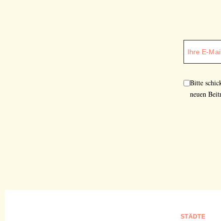
Bitte schi
neuen Beit
STÄDTE