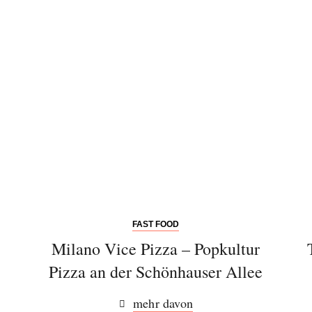
Einwilligung den Newsletter mit Informationen zu
neuen Beiträgen. Die
Datenschutzerklärung
habe ich
zur Kenntnis genommen und akzeptiere diese.
SENDEN
FAST FOOD
Milano Vice Pizza – Popkultur
Pizza an der Schönhauser Allee
mehr davon