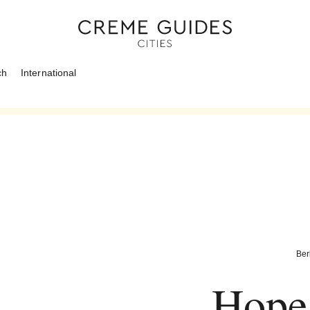
ch
International
Ber
Hope