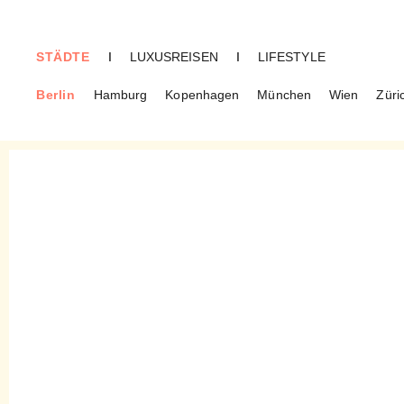
STÄDTE
I
LUXUSREISEN
I
LIFESTYLE
Berlin
Hamburg
Kopenhagen
München
Wien
Züri
BERLIN
Hope Superfood Deli –
Gesunde Snacks in
Schöneberg