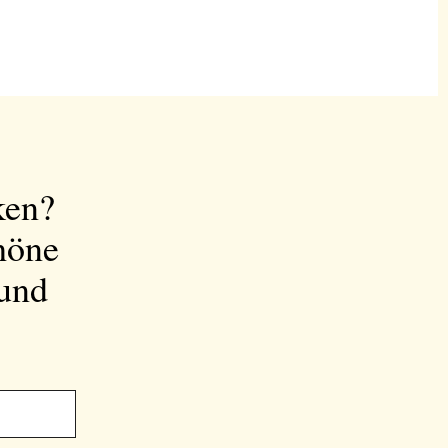
ken?
höne
 und