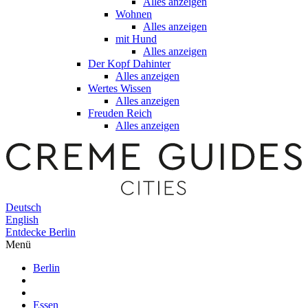
Alles anzeigen
Wohnen
Alles anzeigen
mit Hund
Alles anzeigen
Der Kopf Dahinter
Alles anzeigen
Wertes Wissen
Alles anzeigen
Freuden Reich
Alles anzeigen
Deutsch
English
Entdecke Berlin
Menü
Berlin
Essen