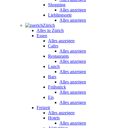
Shopping
Alles anzeigen
Lieblingsorte
Alles anzeigen
Zürich
Alles in Zürich
Essen
Alles anzeigen
Cafes
Alles anzeigen
Restaurants
Alles anzeigen
Lunch
Alles anzeigen
Bars
Alles anzeigen
Frühstück
Alles anzeigen
Eis
Alles anzeigen
Freizeit
Alles anzeigen
Hotels
Alles anzeigen