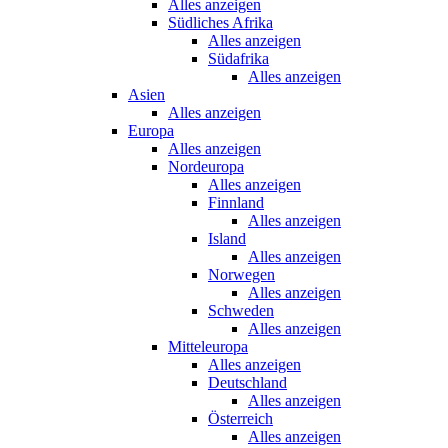
Alles anzeigen
Südliches Afrika
Alles anzeigen
Südafrika
Alles anzeigen
Asien
Alles anzeigen
Europa
Alles anzeigen
Nordeuropa
Alles anzeigen
Finnland
Alles anzeigen
Island
Alles anzeigen
Norwegen
Alles anzeigen
Schweden
Alles anzeigen
Mitteleuropa
Alles anzeigen
Deutschland
Alles anzeigen
Österreich
Alles anzeigen