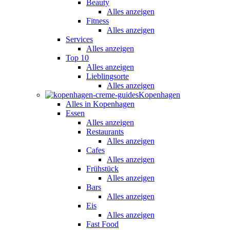
Beauty
Alles anzeigen
Fitness
Alles anzeigen
Services
Alles anzeigen
Top 10
Alles anzeigen
Lieblingsorte
Alles anzeigen
Kopenhagen
Alles in Kopenhagen
Essen
Alles anzeigen
Restaurants
Alles anzeigen
Cafes
Alles anzeigen
Frühstück
Alles anzeigen
Bars
Alles anzeigen
Eis
Alles anzeigen
Fast Food