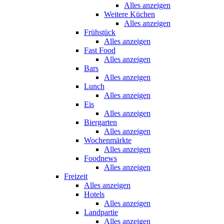
Alles anzeigen
Weitere Küchen
Alles anzeigen
Frühstück
Alles anzeigen
Fast Food
Alles anzeigen
Bars
Alles anzeigen
Lunch
Alles anzeigen
Eis
Alles anzeigen
Biergarten
Alles anzeigen
Wochenmärkte
Alles anzeigen
Foodnews
Alles anzeigen
Freizeit
Alles anzeigen
Hotels
Alles anzeigen
Landpartie
Alles anzeigen