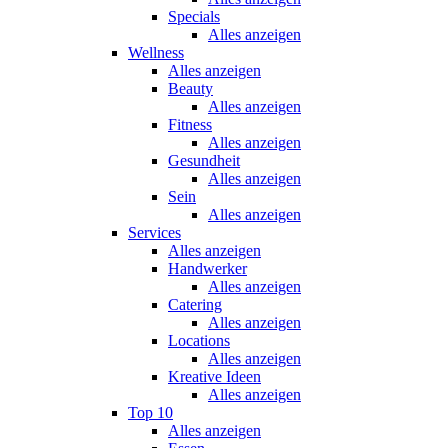
Specials
Alles anzeigen
Wellness
Alles anzeigen
Beauty
Alles anzeigen
Fitness
Alles anzeigen
Gesundheit
Alles anzeigen
Sein
Alles anzeigen
Services
Alles anzeigen
Handwerker
Alles anzeigen
Catering
Alles anzeigen
Locations
Alles anzeigen
Kreative Ideen
Alles anzeigen
Top 10
Alles anzeigen