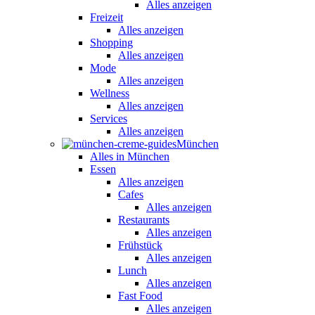
Alles anzeigen
Freizeit
Alles anzeigen
Shopping
Alles anzeigen
Mode
Alles anzeigen
Wellness
Alles anzeigen
Services
Alles anzeigen
München
Alles in München
Essen
Alles anzeigen
Cafes
Alles anzeigen
Restaurants
Alles anzeigen
Frühstück
Alles anzeigen
Lunch
Alles anzeigen
Fast Food
Alles anzeigen