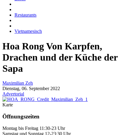
Restaurants
Vietnamesisch
Hoa Rong
Von Karpfen,
Drachen und der Küche der
Sapa
Maximilian Zeh
Dienstag, 06. September 2022
Advertorial
Karte
Öffnungszeiten
Montag bis Freitag 11:30-23 Uhr
Samstag und Sonntag 12-23:30 Uhr