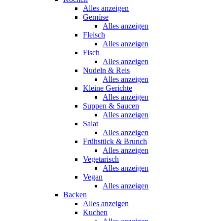
Alles anzeigen
Gemüse
Alles anzeigen
Fleisch
Alles anzeigen
Fisch
Alles anzeigen
Nudeln & Reis
Alles anzeigen
Kleine Gerichte
Alles anzeigen
Suppen & Saucen
Alles anzeigen
Salat
Alles anzeigen
Frühstück & Brunch
Alles anzeigen
Vegetarisch
Alles anzeigen
Vegan
Alles anzeigen
Backen
Alles anzeigen
Kuchen