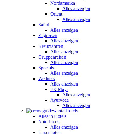
Nordamerika
Alles anzeigen
Orient
Alles anzeigen
Safari
Alles anzeigen
Zugreisen
Alles anzeigen
Kreuzfahrten
Alles anzeigen
Gruppenreisen
Alles anzeigen
Specials
Alles anzeigen
Wellness
Alles anzeigen
FX Mayr
Alles anzeigen
Ayurveda
Alles anzeigen
Hotels
Alles in Hotels
Naturluxus
Alles anzeigen
Luxushotels