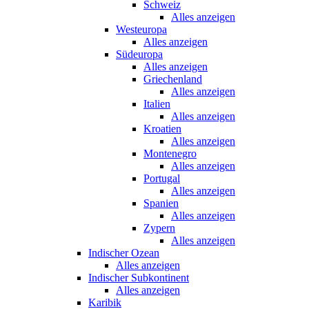
Schweiz
Alles anzeigen
Westeuropa
Alles anzeigen
Südeuropa
Alles anzeigen
Griechenland
Alles anzeigen
Italien
Alles anzeigen
Kroatien
Alles anzeigen
Montenegro
Alles anzeigen
Portugal
Alles anzeigen
Spanien
Alles anzeigen
Zypern
Alles anzeigen
Indischer Ozean
Alles anzeigen
Indischer Subkontinent
Alles anzeigen
Karibik