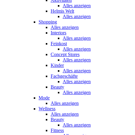
Aktivitäten
Alles anzeigen
Helmis Welt
Alles anzeigen
Shopping
Alles anzeigen
Interiors
Alles anzeigen
Feinkost
Alles anzeigen
Concept Stores
Alles anzeigen
Kinder
Alles anzeigen
Fachgeschäfte
Alles anzeigen
Beauty
Alles anzeigen
Mode
Alles anzeigen
Wellness
Alles anzeigen
Beauty
Alles anzeigen
Fitness