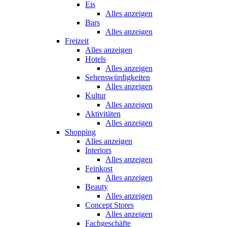
Eis
Alles anzeigen
Bars
Alles anzeigen
Freizeit
Alles anzeigen
Hotels
Alles anzeigen
Sehenswürdigkeiten
Alles anzeigen
Kultur
Alles anzeigen
Aktivitäten
Alles anzeigen
Shopping
Alles anzeigen
Interiors
Alles anzeigen
Feinkost
Alles anzeigen
Beauty
Alles anzeigen
Concept Stores
Alles anzeigen
Fachgeschäfte