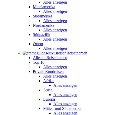
Alles anzeigen
Mittelamerika
Alles anzeigen
Südamerika
Alles anzeigen
Nordamerika
Alles anzeigen
Südpazifik
Alles anzeigen
Orient
Alles anzeigen
Reisethemen
Alles in Reisethemen
Top 10
Alles anzeigen
Private Rundreisen
Alles anzeigen
Afrika
Alles anzeigen
Asien
Alles anzeigen
Europa
Alles anzeigen
Mittel- und Südamerika
Alles anzeigen