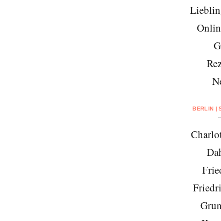
Lieblin
Onlin
G
Rez
N
BERLIN |
Charlo
Da
Frie
Friedr
Grun