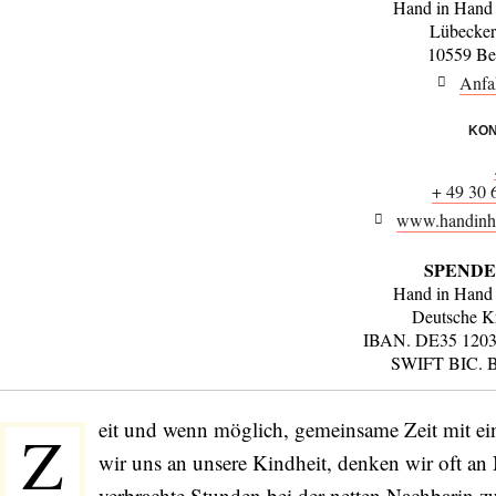
Hand in Hand 
Lübecker
10559 Be
Anfa
KON
+ 49 30 
www.handinha
SPENDE
Hand in Hand 
Deutsche K
IBAN. DE35 1203
SWIFT BIC.
eit und wenn möglich, gemeinsame Zeit mit ei
Z
wir uns an unsere Kindheit, denken wir oft an
verbrachte Stunden bei der netten Nachbarin zu