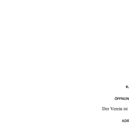
K
ÖFFNUN
Der Verein ist 
ADR