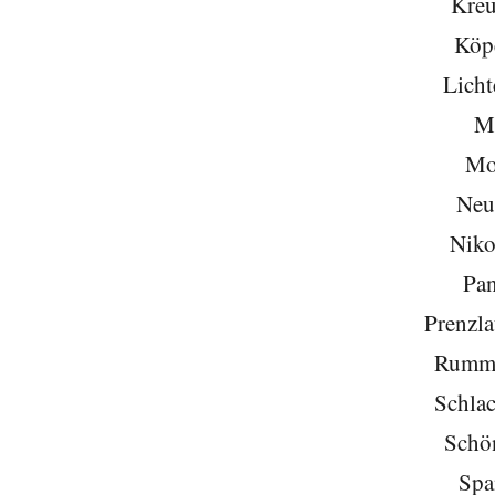
Kreu
Köp
Licht
Mi
Mo
Neu
Niko
Pa
Prenzla
Rumme
Schlac
Schö
Spa