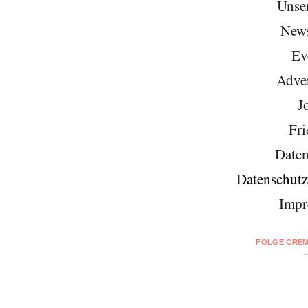
Unse
News
Ev
Adver
J
Fri
Daten
Datenschutz
Impr
FOLGE CREM