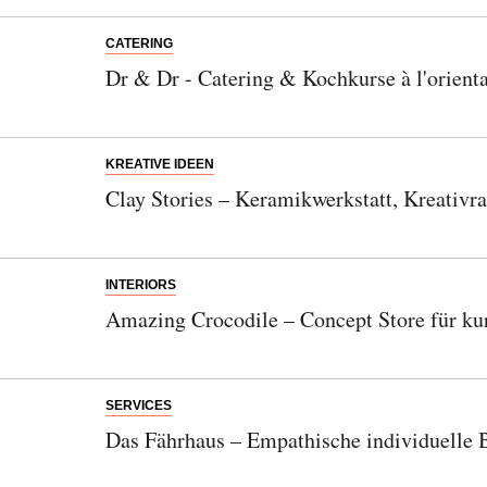
CATERING
Dr & Dr - Catering & Kochkurse à l'orient
KREATIVE IDEEN
Abonnieren Sie unseren Newsletter
Clay Stories – Keramikwerkstatt, Kreativr
Entdecken Sie jede Woche neue schöne
Orte, handverlesene Geheimtipps und
einzigartige Reisen.
INTERIORS
Amazing Crocodile – Concept Store für kur
Bitte schicken Sie mir bis zum Widerruf meiner
SERVICES
Einwilligung den Newsletter mit Informationen zu
Das Fährhaus – Empathische individuelle 
neuen Beiträgen. Die
Datenschutzerklärung
habe ich
zur Kenntnis genommen und akzeptiere diese.