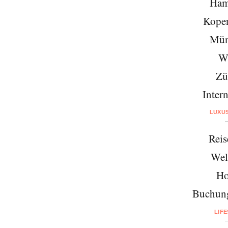
Ham
Kope
Mün
W
Zü
Intern
LUXU
Reis
Wel
Ho
Buchung
LIF