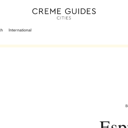
ch
International
B
Esp