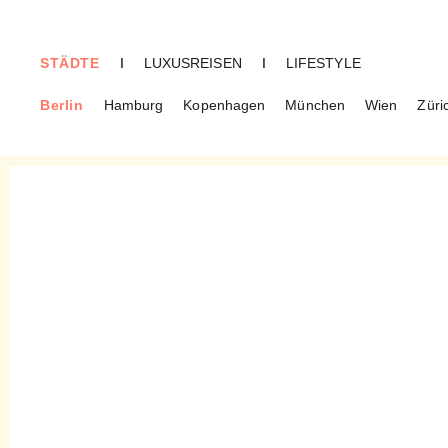
STÄDTE
I
LUXUSREISEN
I
LIFESTYLE
Berlin
Hamburg
Kopenhagen
München
Wien
Züri
BERLIN
Espresso Bar – Von Mode,
Kunst und himmlischem
Backwerk