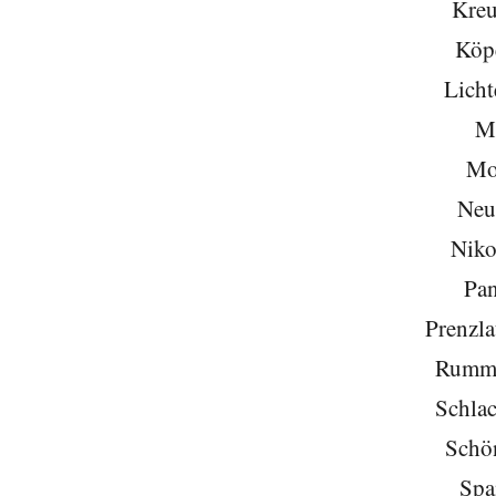
Kreu
Köp
Licht
Mi
Mo
Neu
Niko
Pa
Prenzla
Rumme
Schlac
Schö
Spa