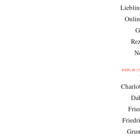
Lieblin
Onlin
G
Rez
N
BERLIN |
Charlo
Da
Frie
Friedr
Grun