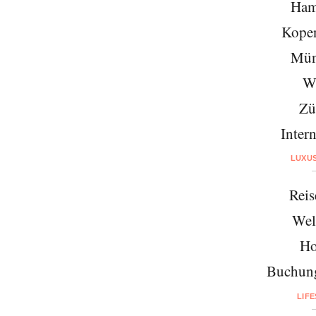
Ham
Kope
Mün
W
Zü
Intern
LUXU
Reis
Wel
Ho
Buchung
LIF