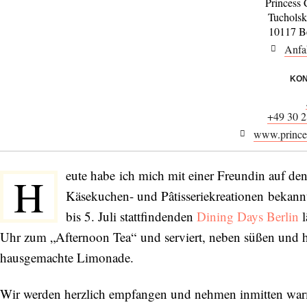
Princess
Tucholsk
10117 Be
Anfa
KON
+49 30 2
www.princes
eute habe ich mich mit einer Freundin auf den
H
Käsekuchen- und Pâtisseriekreationen bekan
bis 5. Juli stattfindenden
Dining Days Berlin
l
Uhr zum „Afternoon Tea“ und serviert, neben süßen und h
hausgemachte Limonade.
Wir werden herzlich empfangen und nehmen inmitten warm