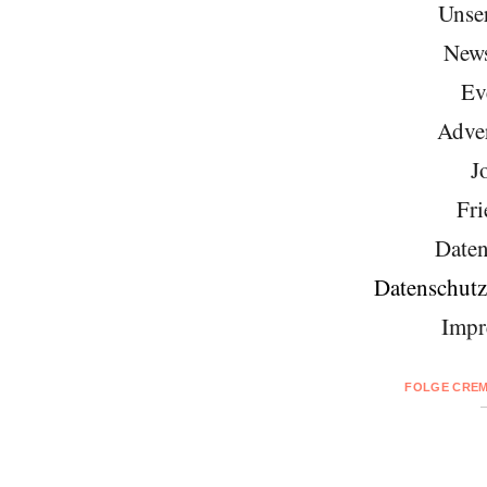
Unse
News
Ev
Adver
J
Fri
Daten
Datenschutz
Impr
FOLGE CREM