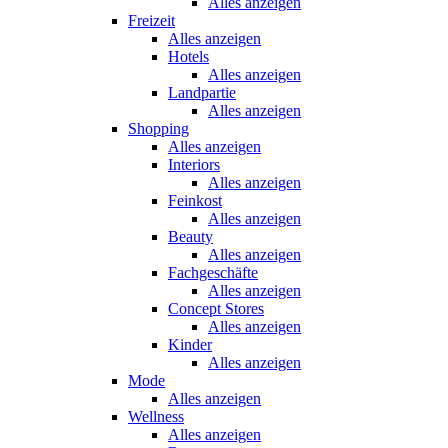
Alles anzeigen
Freizeit
Alles anzeigen
Hotels
Alles anzeigen
Landpartie
Alles anzeigen
Shopping
Alles anzeigen
Interiors
Alles anzeigen
Feinkost
Alles anzeigen
Beauty
Alles anzeigen
Fachgeschäfte
Alles anzeigen
Concept Stores
Alles anzeigen
Kinder
Alles anzeigen
Mode
Alles anzeigen
Wellness
Alles anzeigen