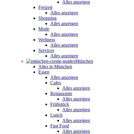
Alles anzeigen
Freizeit
Alles anzeigen
Shopping
Alles anzeigen
Mode
Alles anzeigen
Wellness
Alles anzeigen
Services
Alles anzeigen
München
Alles in München
Essen
Alles anzeigen
Cafes
Alles anzeigen
Restaurants
Alles anzeigen
Frühstück
Alles anzeigen
Lunch
Alles anzeigen
Fast Food
Alles anzeigen