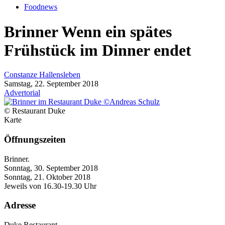
Foodnews
Brinner
Wenn ein spätes
Frühstück im Dinner endet
Constanze Hallensleben
Samstag, 22. September 2018
Advertorial
© Restaurant Duke
Karte
Öffnungszeiten
Brinner.
Sonntag, 30. September 2018
Sonntag, 21. Oktober 2018
Jeweils von 16.30-19.30 Uhr
Adresse
Duke Restaurant