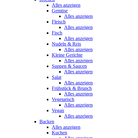
Alles anzeigen
Gemüse
Alles anzeigen
Fleisch
Alles anzeigen
Fisch
Alles anzeigen
Nudeln & Reis
Alles anzeigen
Kleine Gerichte
Alles anzeigen
Suppen & Saucen
Alles anzeigen
Salat
Alles anzeigen
Frühstück & Brunch
Alles anzeigen
Vegetarisch
Alles anzeigen
Vegan
Alles anzeigen
Backen
Alles anzeigen
Kuchen