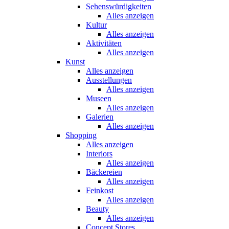
Sehenswürdigkeiten
Alles anzeigen
Kultur
Alles anzeigen
Aktivitäten
Alles anzeigen
Kunst
Alles anzeigen
Ausstellungen
Alles anzeigen
Museen
Alles anzeigen
Galerien
Alles anzeigen
Shopping
Alles anzeigen
Interiors
Alles anzeigen
Bäckereien
Alles anzeigen
Feinkost
Alles anzeigen
Beauty
Alles anzeigen
Concept Stores