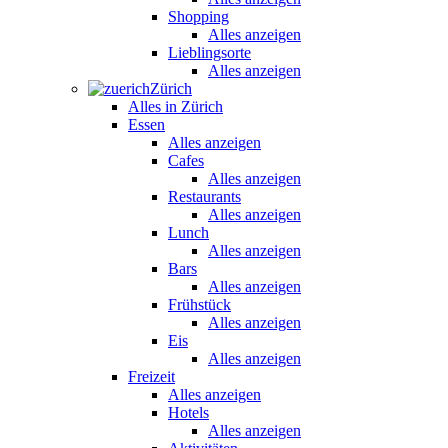
Shopping
Alles anzeigen
Lieblingsorte
Alles anzeigen
Zürich
Alles in Zürich
Essen
Alles anzeigen
Cafes
Alles anzeigen
Restaurants
Alles anzeigen
Lunch
Alles anzeigen
Bars
Alles anzeigen
Frühstück
Alles anzeigen
Eis
Alles anzeigen
Freizeit
Alles anzeigen
Hotels
Alles anzeigen