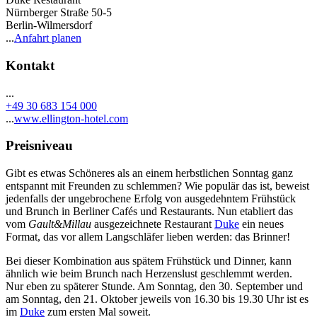
Nürnberger Straße 50-5
Berlin-Wilmersdorf
...
Anfahrt planen
Kontakt
...
+49 30 683 154 000
...
www.ellington-hotel.com
Preisniveau
Gibt es etwas Schöneres als an einem herbstlichen Sonntag ganz
entspannt mit Freunden zu schlemmen? Wie populär das ist, beweist
jedenfalls der ungebrochene Erfolg von ausgedehntem Frühstück
und Brunch in Berliner Cafés und Restaurants. Nun etabliert das
vom
Gault&Millau
ausgezeichnete Restaurant
Duke
ein neues
Format, das vor allem Langschläfer lieben werden: das Brinner!
Bei dieser Kombination aus spätem Frühstück und Dinner, kann
ähnlich wie beim Brunch nach Herzenslust geschlemmt werden.
Nur eben zu späterer Stunde. Am Sonntag, den 30. September und
am Sonntag, den 21. Oktober jeweils von 16.30 bis 19.30 Uhr ist es
im
Duke
zum ersten Mal soweit.