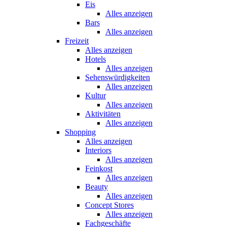
Eis
Alles anzeigen
Bars
Alles anzeigen
Freizeit
Alles anzeigen
Hotels
Alles anzeigen
Sehenswürdigkeiten
Alles anzeigen
Kultur
Alles anzeigen
Aktivitäten
Alles anzeigen
Shopping
Alles anzeigen
Interiors
Alles anzeigen
Feinkost
Alles anzeigen
Beauty
Alles anzeigen
Concept Stores
Alles anzeigen
Fachgeschäfte