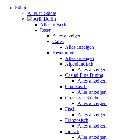
Städte
Alles in Städte
Berlin
Alles in Berlin
Essen
Alles anzeigen
Cafes
Alles anzeigen
Restaurants
Alles anzeigen
Alpenländisch
Alles anzeigen
Casual Fine Dining
Alles anzeigen
Chinesisch
Alles anzeigen
Crossover Küche
Alles anzeigen
Fisch
Alles anzeigen
Französisch
Alles anzeigen
Indisch
Alles anzeigen