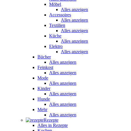
Möbel
Alles anzeigen
Accessoires
Alles anzeigen
Textilien
Alles anzeigen
Küche
Alles anzeigen
Elektro
Alles anzeigen
Bücher
Alles anzeigen
Feinkost
Alles anzeigen
Mode
Alles anzeigen
Kinder
Alles anzeigen
Hunde
Alles anzeigen
Mehr
Alles anzeigen
Rezepte
Alles in Rezepte
Kochen