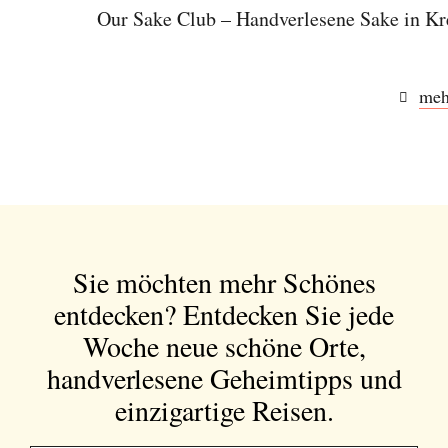
Our Sake Club – Handverlesene Sake in K
meh
Abonnieren Sie unseren Newsletter
Entdecken Sie jede Woche neue schöne
Orte, handverlesene Geheimtipps und
einzigartige Reisen.
Sie möchten mehr Schönes
entdecken?
Entdecken Sie jede
Woche neue schöne Orte,
Bitte schicken Sie mir bis zum Widerruf meiner
Einwilligung den Newsletter mit Informationen zu
handverlesene Geheimtipps und
neuen Beiträgen. Die
Datenschutzerklärung
habe ich
einzigartige Reisen.
zur Kenntnis genommen und akzeptiere diese.