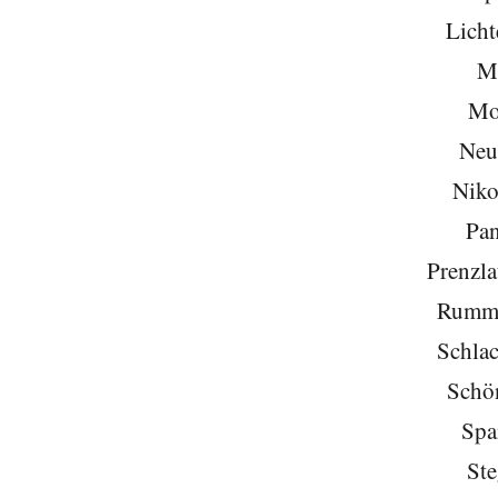
Licht
Mi
Mo
Neu
Niko
Pa
Prenzla
Rumme
Schlac
Schö
Spa
Ste