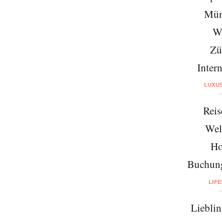
Mün
W
Zü
Intern
LUXU
Reis
Wel
Ho
Buchung
LIF
Lieblin