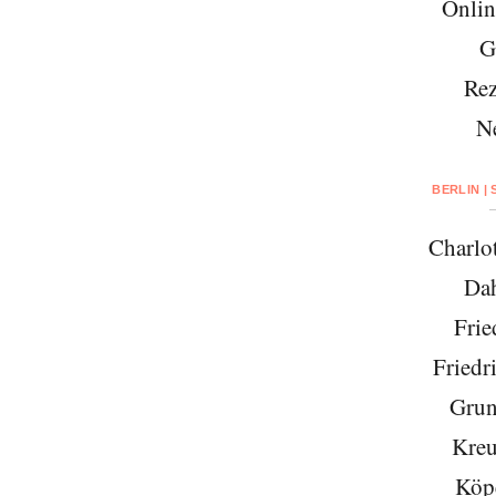
Onlin
G
Rez
N
BERLIN |
Charlo
Da
Frie
Friedr
Grun
Kreu
Köp