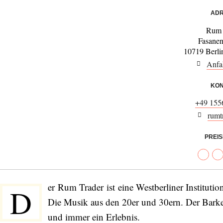
ADR
Rum 
Fasanen
10719 Berli
Anfa
KON
+49 155
rumt
PREI
er Rum Trader ist eine Westberliner Institution
D
Die Musik aus den 20er und 30ern. Der Barke
und immer ein Erlebnis.