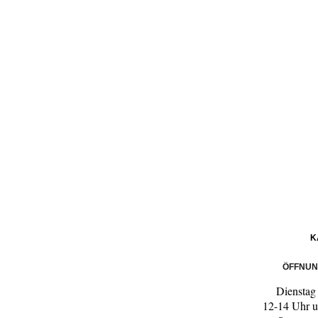
K
ÖFFNUN
Dienstag 
12-14 Uhr 