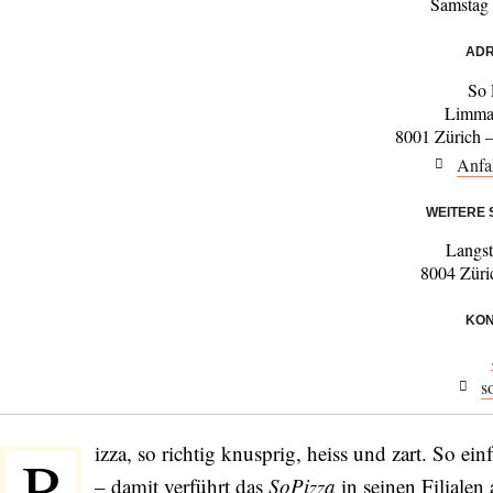
Samstag
ADR
So 
Limma
8001 Zürich –
Anfa
WEITERE
Langst
8004 Züri
KON
s
izza, so richtig knusprig, heiss und zart. So ei
P
– damit verführt das
SoPizza
in seinen Filiale