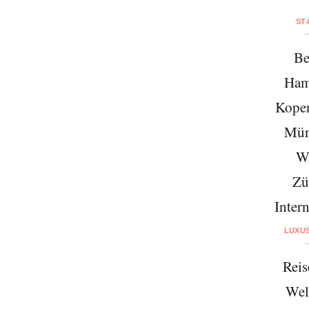
ST
Be
Ham
Kope
Mün
W
Zü
Intern
LUXU
Reis
Wel