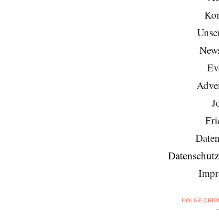
Kon
Unse
News
Ev
Adver
J
Fri
Daten
Datenschutz
Impr
FOLGE CREM