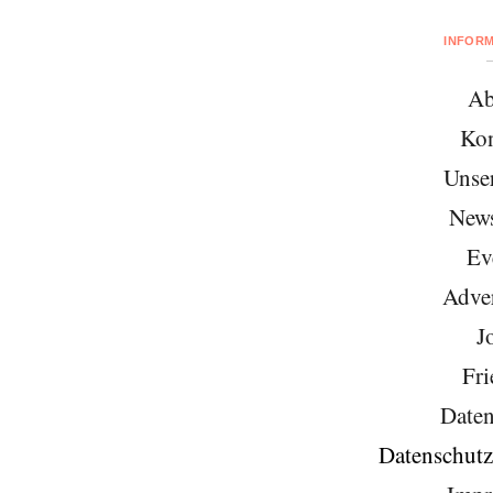
INFOR
Ab
Kon
Unse
News
Ev
Adver
J
Fri
Daten
Datenschutz