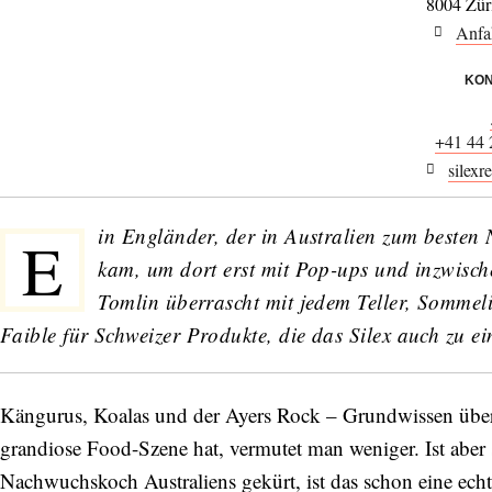
8004 Zür
Anfa
KON
+41 44 
silexr
in Engländer, der in Australien zum beste
E
kam, um dort erst mit Pop-ups und inzwisc
Tomlin überrascht mit jedem Teller, Sommel
Faible für Schweizer Produkte, die das Silex auch zu
Kängurus, Koalas und der Ayers Rock – Grundwissen über 
grandiose Food-Szene hat, vermutet man weniger. Ist aber
Nachwuchskoch Australiens gekürt, ist das schon eine ech