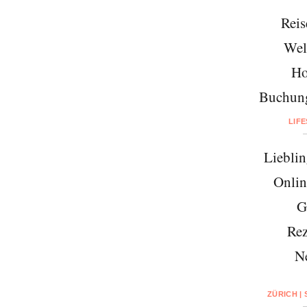
Reis
Wel
Ho
Buchung
LIF
Lieblin
Onlin
G
Rez
N
ZÜRICH |