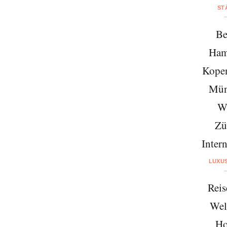
ST
Be
Ham
Kope
Mün
W
Zü
Intern
LUXU
Reis
Wel
Ho