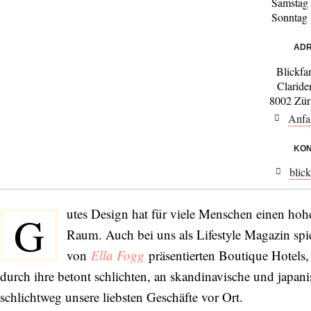
Samstag
Sonntag
ADR
Blickfa
Claride
8002 Zür
Anfa
KON
blic
utes Design hat für viele Menschen einen hohe
G
Raum. Auch bei uns als Lifestyle Magazin spie
von
Ella Fogg
präsentierten Boutique Hotels,
durch ihre betont schlichten, an skandinavische und japani
schlichtweg unsere liebsten Geschäfte vor Ort.