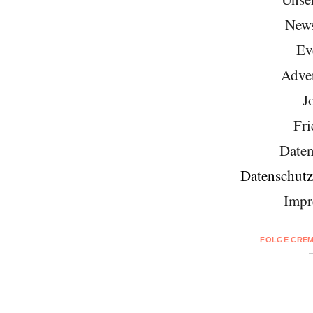
News
Ev
Adver
J
Fri
Daten
Datenschutz
Impr
FOLGE CREM