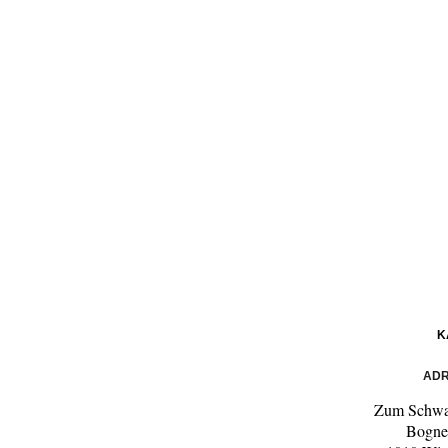
K
ADR
Zum Schwa
Bogne