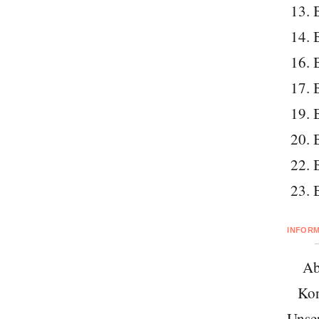
13. 
14. 
16. 
17. 
19. 
20. 
22. 
23. 
INFOR
Ab
Kon
Unse