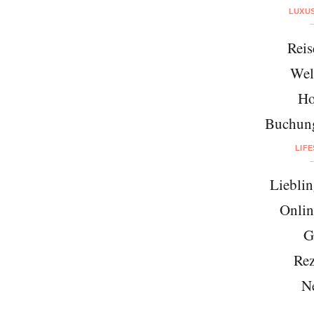
LUXU
Reis
Wel
Ho
Buchung
LIF
Lieblin
Onlin
G
Rez
N