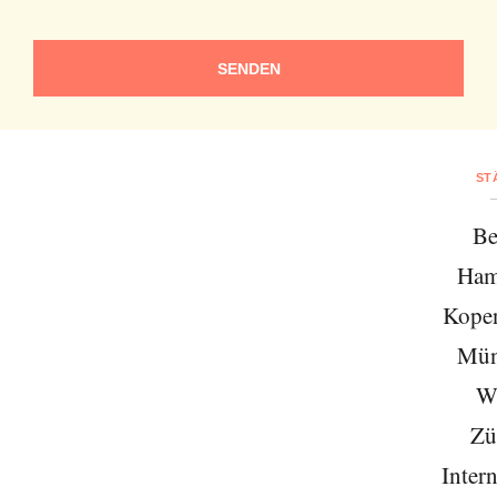
SENDEN
ST
Be
Ham
Kope
Mün
W
Zü
Intern