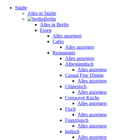
Städte
Alles in Städte
Berlin
Alles in Berlin
Essen
Alles anzeigen
Cafes
Alles anzeigen
Restaurants
Alles anzeigen
Alpenländisch
Alles anzeigen
Casual Fine Dining
Alles anzeigen
Chinesisch
Alles anzeigen
Crossover Küche
Alles anzeigen
Fisch
Alles anzeigen
Französisch
Alles anzeigen
Indisch
Alles anzeigen