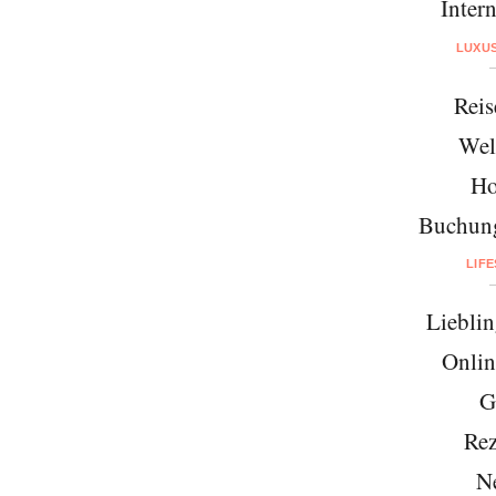
Intern
LUXU
Reis
Wel
Ho
Buchung
LIF
Lieblin
Onlin
G
Rez
N