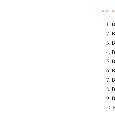
WIEN | 
1. B
2. B
3. B
4. B
5. B
6. B
7. B
8. B
9. B
10. 