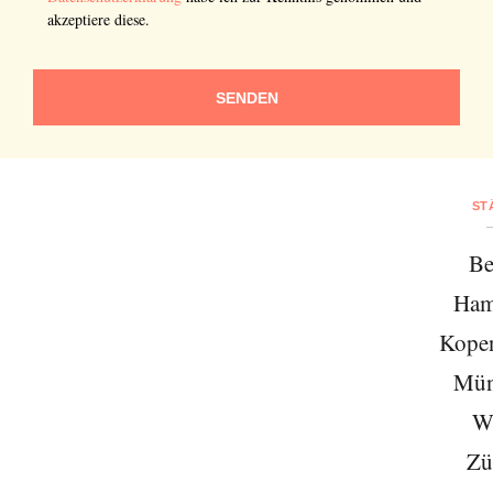
akzeptiere diese.
SENDEN
ST
Be
Ham
Kope
Mün
W
Zü