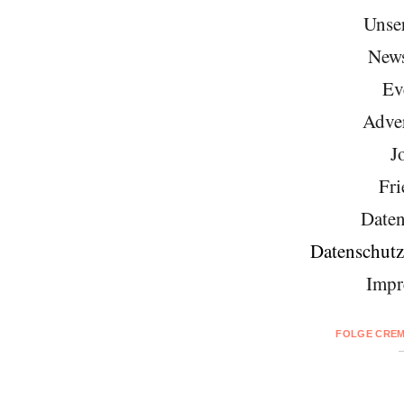
Unse
News
Ev
Adver
J
Fri
Daten
Datenschutz
Impr
FOLGE CREM