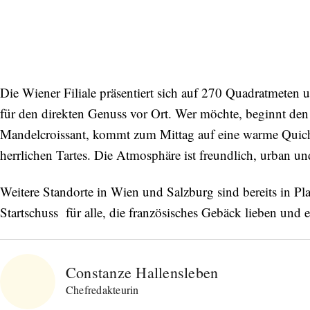
Die Wiener Filiale präsentiert sich auf 270 Quadratmeten u
für den direkten Genuss vor Ort. Wer möchte, beginnt de
Abonnieren Sie unseren Newsletter
Mandelcroissant, kommt zum Mittag auf eine warme Quich
Entdecken Sie jede Woche neue schöne
herrlichen Tartes. Die Atmosphäre ist freundlich, urban un
Orte, handverlesene Geheimtipps und
einzigartige Reisen.
Weitere Standorte in Wien und Salzburg sind bereits in Pla
Startschuss für alle, die französisches Gebäck lieben und 
Bitte schicken Sie mir bis zum Widerruf meiner
Constanze Hallensleben
Einwilligung den Newsletter mit Informationen zu
neuen Beiträgen. Die
Datenschutzerklärung
habe ich
Chefredakteurin
zur Kenntnis genommen und akzeptiere diese.