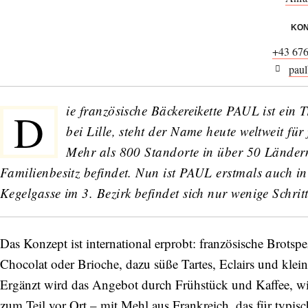
KON
+43 67
paul
ie französische Bäckereikette PAUL ist ein
D
bei Lille, steht der Name heute weltweit f
Mehr als 800 Standorte in über 50 Ländern 
Familienbesitz befindet. Nun ist PAUL erstmals auch in Ö
Kegelgasse im 3. Bezirk befindet sich nur wenige Schri
Das Konzept ist international erprobt: französische Brotspe
Chocolat oder Brioche, dazu süße Tartes, Eclairs und klei
Ergänzt wird das Angebot durch Frühstück und Kaffee, w
zum Teil vor Ort – mit Mehl aus Frankreich, das für typis