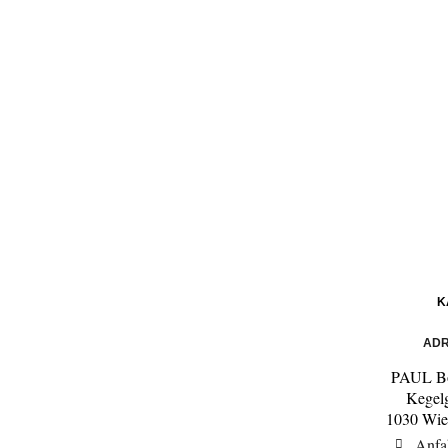
K
ADR
PAUL Bo
Kegel
1030 Wie
Anfa