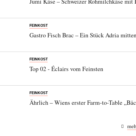
Jumi Käse – Schweizer Rohmilchkäse mit 
FEINKOST
Gastro Fisch Brac – Ein Stück Adria mitte
FEINKOST
Top 02 - Éclairs vom Feinsten
FEINKOST
Ährlich – Wiens erster Farm-to-Table „Bä
meh