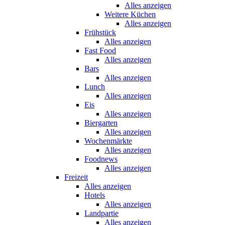
Alles anzeigen
Weitere Küchen
Alles anzeigen
Frühstück
Alles anzeigen
Fast Food
Alles anzeigen
Bars
Alles anzeigen
Lunch
Alles anzeigen
Eis
Alles anzeigen
Biergarten
Alles anzeigen
Wochenmärkte
Alles anzeigen
Foodnews
Alles anzeigen
Freizeit
Alles anzeigen
Hotels
Alles anzeigen
Landpartie
Alles anzeigen