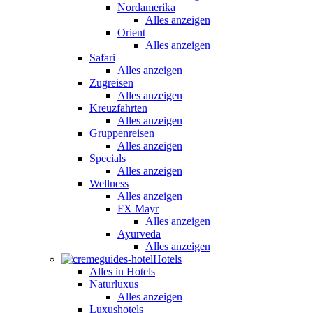
Nordamerika
Alles anzeigen
Orient
Alles anzeigen
Safari
Alles anzeigen
Zugreisen
Alles anzeigen
Kreuzfahrten
Alles anzeigen
Gruppenreisen
Alles anzeigen
Specials
Alles anzeigen
Wellness
Alles anzeigen
FX Mayr
Alles anzeigen
Ayurveda
Alles anzeigen
Hotels
Alles in Hotels
Naturluxus
Alles anzeigen
Luxushotels