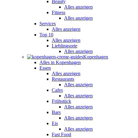
Beauty
Alles anzeigen
Fitness
Alles anzeigen
Services
Alles anzeigen
Top 10
Alles anzeigen
Lieblingsorte
Alles anzeigen
Kopenhagen
Alles in Kopenhagen
Essen
Alles anzeigen
Restaurants
Alles anzeigen
Cafes
Alles anzeigen
Frühstück
Alles anzeigen
Bars
Alles anzeigen
Eis
Alles anzeigen
Fast Food