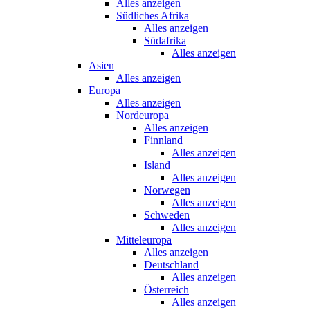
Alles anzeigen
Südliches Afrika
Alles anzeigen
Südafrika
Alles anzeigen
Asien
Alles anzeigen
Europa
Alles anzeigen
Nordeuropa
Alles anzeigen
Finnland
Alles anzeigen
Island
Alles anzeigen
Norwegen
Alles anzeigen
Schweden
Alles anzeigen
Mitteleuropa
Alles anzeigen
Deutschland
Alles anzeigen
Österreich
Alles anzeigen