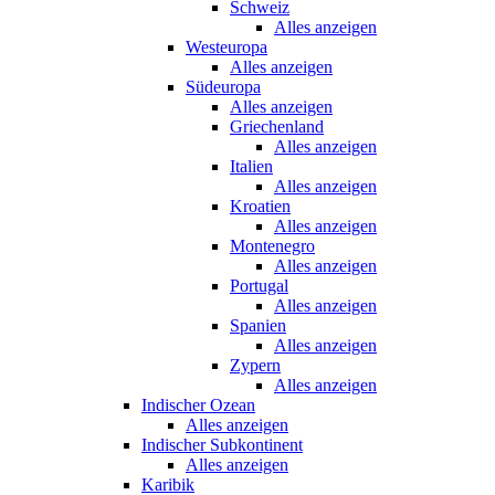
Schweiz
Alles anzeigen
Westeuropa
Alles anzeigen
Südeuropa
Alles anzeigen
Griechenland
Alles anzeigen
Italien
Alles anzeigen
Kroatien
Alles anzeigen
Montenegro
Alles anzeigen
Portugal
Alles anzeigen
Spanien
Alles anzeigen
Zypern
Alles anzeigen
Indischer Ozean
Alles anzeigen
Indischer Subkontinent
Alles anzeigen
Karibik