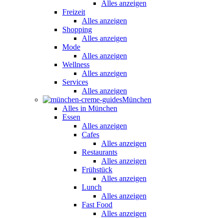
Alles anzeigen
Freizeit
Alles anzeigen
Shopping
Alles anzeigen
Mode
Alles anzeigen
Wellness
Alles anzeigen
Services
Alles anzeigen
München
Alles in München
Essen
Alles anzeigen
Cafes
Alles anzeigen
Restaurants
Alles anzeigen
Frühstück
Alles anzeigen
Lunch
Alles anzeigen
Fast Food
Alles anzeigen