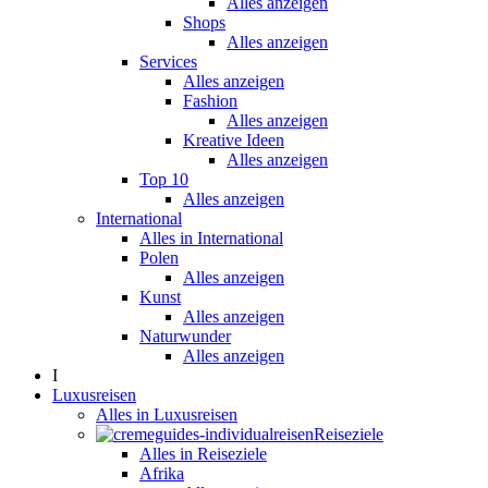
Alles anzeigen
Shops
Alles anzeigen
Services
Alles anzeigen
Fashion
Alles anzeigen
Kreative Ideen
Alles anzeigen
Top 10
Alles anzeigen
International
Alles in International
Polen
Alles anzeigen
Kunst
Alles anzeigen
Naturwunder
Alles anzeigen
I
Luxusreisen
Alles in Luxusreisen
Reiseziele
Alles in Reiseziele
Afrika