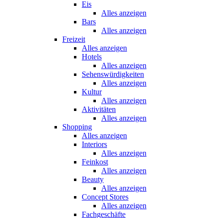
Eis
Alles anzeigen
Bars
Alles anzeigen
Freizeit
Alles anzeigen
Hotels
Alles anzeigen
Sehenswürdigkeiten
Alles anzeigen
Kultur
Alles anzeigen
Aktivitäten
Alles anzeigen
Shopping
Alles anzeigen
Interiors
Alles anzeigen
Feinkost
Alles anzeigen
Beauty
Alles anzeigen
Concept Stores
Alles anzeigen
Fachgeschäfte