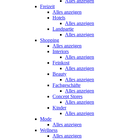
Alles anzeigen
Freizeit
Alles anzeigen
Hotels
Alles anzeigen
Landpartie
Alles anzeigen
Shopping
Alles anzeigen
Interiors
Alles anzeigen
Feinkost
Alles anzeigen
Beauty
Alles anzeigen
Fachgeschäfte
Alles anzeigen
Concept Stores
Alles anzeigen
Kinder
Alles anzeigen
Mode
Alles anzeigen
Wellness
Alles anzeigen